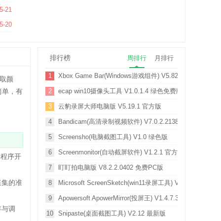
5-21
1 官方版
5-20
排行榜
周排行
月排行
1
Xbox Game Bar(Windows游戏组件) V5.822.10271.0 独
取颜
简单，有
2
ecap win10摄像头工具 V1.0.1.4 绿色免费版
3
云豹录屏大师电脑版 V5.19.1 官方版
4
Bandicam(高清录制视频软件) V7.0.2.2138 汉化破解版
5
Screensho(电脑截图工具) V1.0 绿色版
6
Screenmonitor(自动截屏软件) V1.2.1 官方最新版
、程序开
7
盯盯拍电脑版 V8.2.2.0402 免费PC版
采集的准
8
Microsoft ScreenSketch(win11录屏工具) V2022.2211.3
9
Apowersoft ApowerMirror(投屏王) V1.4.7.33 终身商
存与调
10
Snipaste(桌面截图工具) V2.12 最新版