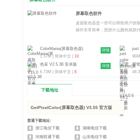
屏幕取色软件
桌面取色器是一些可以帮助用户抓
操作非常简单，想抓什么颜色就抓
ColorMania(屏幕取色器)
jus
详情
V15.0 官方免费版
取软
1.57M | 简体中文 |
10
966
色采 V2.5.38 安卓版
爱笔
详情
卓
6.73M | 简体中文 |
8
48.
下载地址
GetPixelColor(屏幕取色器) V3.55 官方版
普通下载地址:
浙江电信下载
湖南电信下载
河南联通下载
山东电信下载