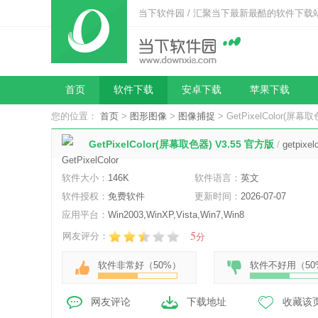
当下软件园 / 汇聚当下最新最酷的软件下载
首页
软件下载
安卓下载
苹果下载
您的位置：
首页
>
图形图像
>
图像捕捉
> GetPixelColor(屏幕
GetPixelColor(屏幕取色器) V3.55 官方版
/
getpixe
软件大小：
146K
软件语言：
英文
软件授权：
免费软件
更新时间：
2026-07-07
应用平台：
Win2003,WinXP,Vista,Win7,Win8
5
网友评分：
分
软件非常好（
50%
）
软件不好用（
50
网友评论
下载地址
收藏该