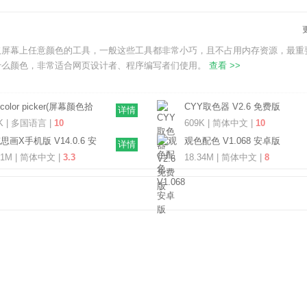
取屏幕上任意颜色的工具，一般这些工具都非常小巧，且不占用内存资源，最重
什么颜色，非常适合网页设计者、程序编写者们使用。
查看 >>
t color picker(屏幕颜色拾
CYY取色器 V2.6 免费版
详情
件) V6.2 最新版
K | 多国语言 |
10
609K | 简体中文 |
10
思画X手机版 V14.0.6 安
观色配色 V1.068 安卓版
详情
最新版
31M | 简体中文 |
3.3
18.34M | 简体中文 |
8