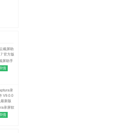
截屏助手
7 官方版
详情
ura录屏软
.0.0 绿色
详情
最新版