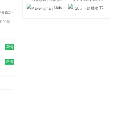
MakeHuman
T20天正给排水
更多(51)>
要的是
详情
详情