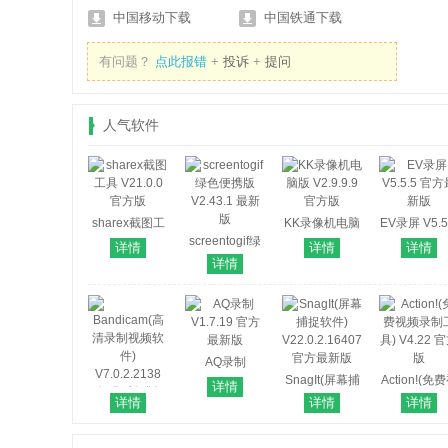
中国移动下载
中国铁通下载
有问题？
点此报错
+
投诉
+
提问
人气软件
sharex截图工
KK录像机电脑
EV录屏 V5.5
具 V21.0.0 官
screentogif绿
版 V2.9.9.9 官
官方最新
详情
详情
详情
方版
色便携版
方版
详情
V2.43.1 最新
版
AQ录制
V1.7.19 官方
SnagIt(屏幕捕
Action!(免
详情
最新版
捉软件)
频录制工具
详情
详情
详情
Bandicam(高
V22.0.2.16407
V4.22 官方
清录制视频软
官方最新版