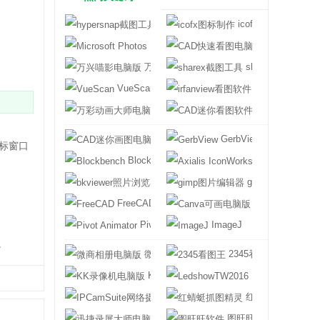
hypersnap截图工具
icofx图标制作
Microsoft Photos
CAD快速看图
万兴喵影电脑版
sharex截图工具
VueScan
irfanview看图
万彩动画大师电脑版
CAD迷你看图
CAD迷你画图电脑版
GerbView
标窗口
Blockbench
Axialis IconWo
bkviewer照片浏览器
gimp图片编辑器
FreeCAD
Canva可画电脑
Pivot Animator
ImageJ
。
微商相册电脑版
2345看图王
KK录像机电脑版
LedshowTW201
IPCamSuite网络摄像机搜索工具
红蜻蜓抓图精灵
迅捷录屏大师电脑版
图旺旺软件