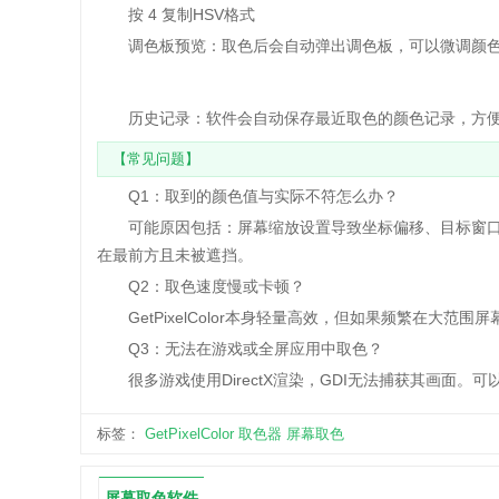
按 4 复制HSV格式
‌调色板预览‌：取色后会自动弹出调色板，可以微调颜
‌历史记录‌：软件会自动保存最近取色的颜色记录，方
【常见问题】
‌Q1：取到的颜色值与实际不符怎么办？‌
可能原因包括：屏幕缩放设置导致坐标偏移、目标窗口未
在最前方且未被遮挡。
‌Q2：取色速度慢或卡顿？‌
GetPixelColor本身轻量高效，但如果频繁在大
‌Q3：无法在游戏或全屏应用中取色？‌
很多游戏使用DirectX渲染，GDI无法捕获其画面。
标签：
GetPixelColor
取色器
屏幕取色
屏幕取色软件