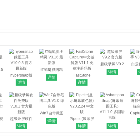
超级录屏 V9.2
白云
.5
红蜻蜓抓图精
官方版
V3.
详情
版
hypersnap截
灵 V3.16 最新
FastStone
详情
图工具
版
Capture中文破
详情
详情
V10.0.3 官方
解版 V11.1 免
最新版
费注册码版
Win7自带截图
Capt
费视
超级录屏软件
工具 V1.0 绿色
Pipette(显示屏
件 V9
详情
)
免费版 V10.1
版
幕取色器)
Ashampoo
详情
详情
详情
版
官方最新版
V20.2.24 中文
Snap(屏幕截
版
图工具)