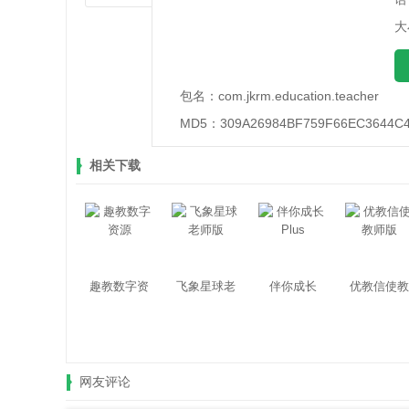
大
包名：
com.jkrm.education.teacher
MD5：
309A26984BF759F66EC3644C
相关下载
趣教数字资
飞象星球老
伴你成长
优教信使教
源
师版
Plus
师版
网友评论