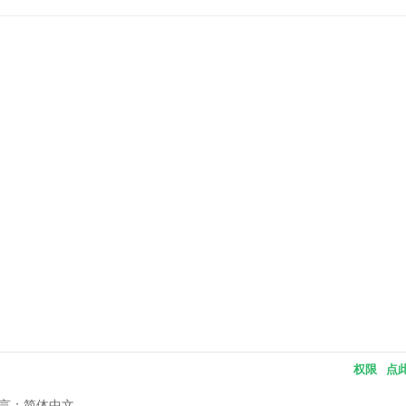
权限
点
言：简体中文