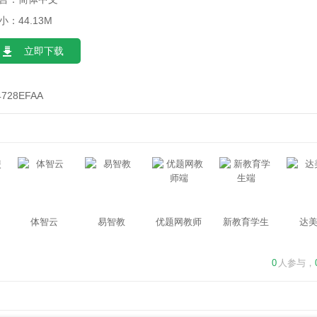
小：44.13M
立即下载
4728EFAA
体智云
易智教
优题网教师
新教育学生
达
端
端
0
人参与，