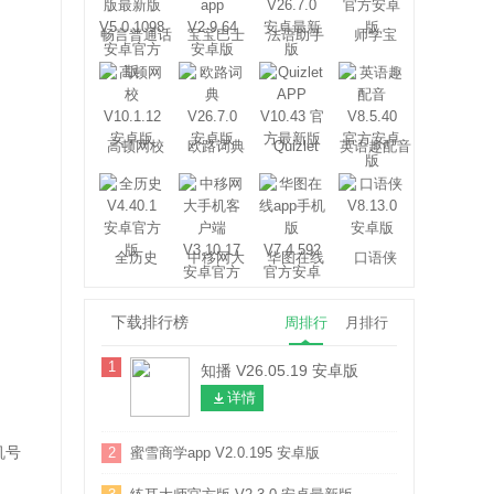
畅言普通话
宝宝巴士
法语助手
师学宝
高顿网校
欧路词典
Quizlet
英语趣配音
全历史
中移网大
华图在线
口语侠
下载排行榜
周排行
月排行
1
知播 V26.05.19 安卓版
详情
机号
2
蜜雪商学app V2.0.195 安卓版