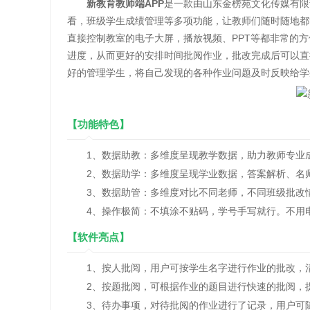
新教育教师端APP
是一款由山东金榜苑文化传媒有限
看，班级学生成绩管理等多项功能，让教师们随时随地都
直接控制教室的电子大屏，播放视频、PPT等都非常的
进度，从而更好的安排时间批阅作业，批改完成后可以直
好的管理学生，将自己发现的各种作业问题及时反映给学
【功能特色】
1、数据助教：多维度呈现教学数据，助力教师专业成
2、数据助学：多维度呈现学业数据，答案解析、名师
3、数据助管：多维度对比不同老师，不同班级批改情
4、操作极简：不填涂不贴码，学号手写就行。不用电
【软件亮点】
1、按人批阅，用户可按学生名字进行作业的批改，清
2、按题批阅，可根据作业的题目进行快速的批阅，
3、待办事项，对待批阅的作业进行了记录，用户可