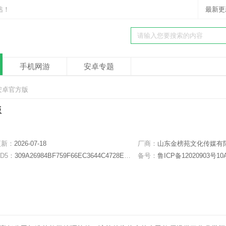
站！
最新更
手机网游
安卓专题
 安卓官方版
版
更新：
2026-07-18
厂商：
山东金榜苑文化传媒有限责任公
D5：
309A26984BF759F66EC3644C4728EFAA
备号：
鲁ICP备12020903号10