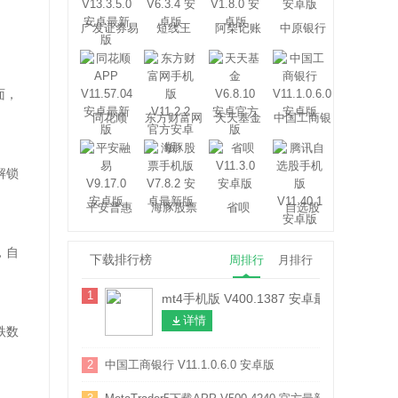
广发证券易
短线王
阿柴记账
中原银行
淘金
面，
同花顺
东方财富网
天天基金
中国工商银
行
解锁
平安普惠
海豚股票
省呗
自选股
，自
下载排行榜
周排行
月排行
1
mt4手机版 V400.1387 安卓最新版
详情
跌数
2
中国工商银行 V11.1.0.6.0 安卓版