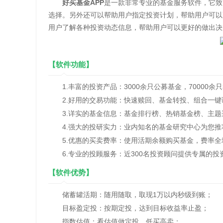
好买基金APP
是一款非常专业的基金服务软件，它致
选择。另外还可以帮助用户指定投资计划，帮助用户可以
用户了解各种投资动态信息，帮助用户可以更好的做出决
【软件功能】
1.丰富的投资产品：3000余只公募基金，70000
2.好用的交易功能：快速赎回、基金转投、组合一键
3.详实的基金信息：基金排行榜、热销基金榜、主题
4.强大的投研实力：业内知名的基金研究中心为您推
5.优惠的买卖费率：使用活期余额购买基金，费率全
6.专业的投顾服务：近300名投资顾问提供专属的投
【软件优势】
储蓄罐活期：随用随取，取现1万以内秒级到账；
目标盈定投：按期定投，达到目标收益率止盈；
指数估值：看估值做定投，低买高卖；