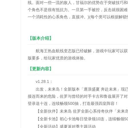
线。面对一些一流的敌人，甘福尔的优势在于突破技巧和
个角色不是很有抵抗力。一旦第一手被控，反击就很困难
一个消耗性的心系角色，直接冲。)(每个类可以根据解锁
【版本介绍】
航海王热血航线变态版已经破解，游戏中玩家可以获取
版要多，给玩家优质的游戏体验。
【更新内容】
v1.28.1：
出发，未来岛！全新版本「逐浪盛夏 奔赴未来」现已
接连而来的危险，佐罗与曾经的对手卡古和鲁兹展开了对
登录送十连，连续畅领500抽，打造最强四皇阵容！
【全新伙伴】未来岛 佐罗全新心系传奇伙伴「未来岛 
【全新卡池】初心卡池每日登录领10连，连续畅领50
【全新活动】盛夏派对季主题活动