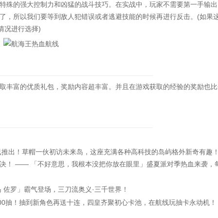
特殊的强大控制力和凶猛的战斗技巧。在实战中，玩家不需要第一手输出
了，所以我们要等到敌人犯错误或者逃避技能的时候再进行反击。(如果
情况进行选择)
丰富的优质礼包，奖励内容超丰富。并且在游戏获取的经验的奖励也比
推出！草帽一伙初访未来岛，这座充满各种高科技的岛屿格外新奇有趣
决！ —— 「不好意思，我根本没把你放在眼里」盛夏派对季热血来袭，
佐罗」霸气登场，三刀流奥义·三千世界！
0抽！抽到新角色再送十连，四皇齐聚初心卡池，在航线玩抽卡永动机！