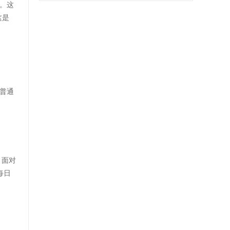
。这
这是
普通
！面对
每日