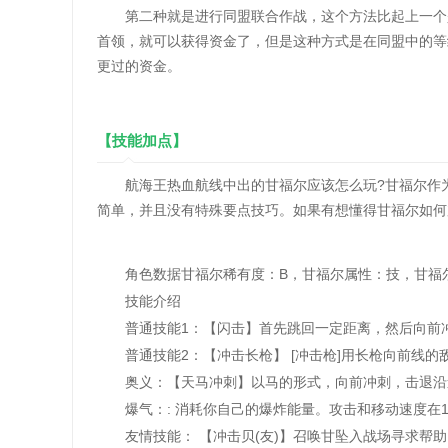
第二种就是进行同盟联合作战，这个方法比起上一个是
首领，就可以获得资金了，但是这种方式是在同盟中的等
更过的资金。
【技能加点】
航海王热血航线中出的甘福尔应该怎么玩?甘福尔作为
简单，并且没有特殊要点技巧。如果有想懂得甘福尔如何
角色数据甘福尔稀有度：B，甘福尔属性：技，甘福尔三
技能介绍
普通技能1：【闪击】首先跳回一定距离，然后向前冲
普通技能2：【冲击长枪】 [冲击枪]用长枪向前线的
奥义：【天马冲刺】以马的形式，向前冲刺，击退沿
爆气：: 消耗你自己的爆炸能量。攻击和移动速度在1
友情技能： 【冲击贝(友)】召唤甘坠入战场寻求帮助