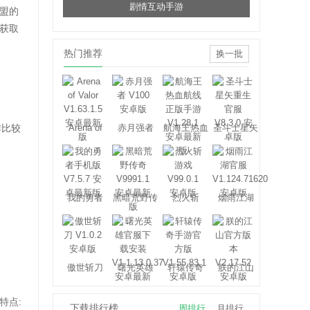
剧情互动手游
盟的
获取
热门推荐
换一批
作比较
Arena of
赤月强者
航海王热血
圣斗士星矢
Valor
航线
重生
我的勇者
黑暗荒野传
烈火斩
烟雨江湖
奇
傲世斩刀
曙光英雄
轩辕传奇
朕的江山
特点:
下载排行榜
周排行
月排行