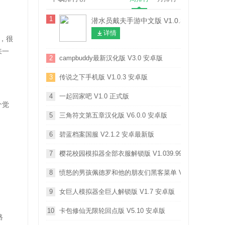
1
潜水员戴夫手游中文版 V1.0.30 安卓版
详情
，很
来一
2
campbuddy最新汉化版 V3.0 安卓版
3
传说之下手机版 V1.0.3 安卓版
4
一起回家吧 V1.0 正式版
个觉
5
三角符文第五章汉化版 V6.0.0 安卓版
6
碧蓝档案国服 V2.1.2 安卓最新版
7
樱花校园模拟器全部衣服解锁版 V1.039.99 安卓版
8
愤怒的男孩佩德罗和他的朋友们黑客菜单 V0.5 安卓版
9
女巨人模拟器全巨人解锁版 V1.7 安卓版
10
卡包修仙无限轮回点版 V5.10 安卓版
路