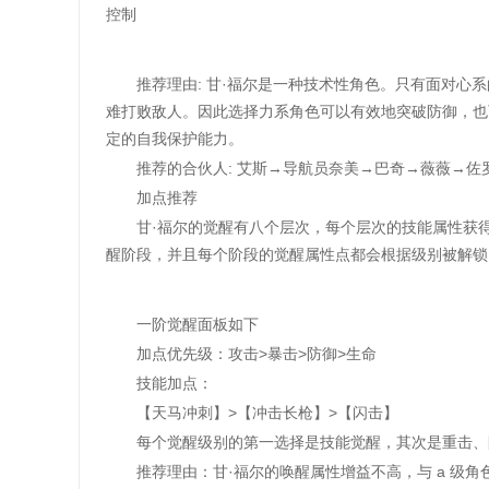
控制
推荐理由: 甘·福尔是一种技术性角色。只有面对心系
难打败敌人。因此选择力系角色可以有效地突破防御，也
定的自我保护能力。
推荐的合伙人: 艾斯→导航员奈美→巴奇→薇薇→佐罗→山
加点推荐
甘·福尔的觉醒有八个层次，每个层次的技能属性获得
醒阶段，并且每个阶段的觉醒属性点都会根据级别被解锁
一阶觉醒面板如下
加点优先级：攻击>暴击>防御>生命
技能加点：
【天马冲刺】>【冲击长枪】>【闪击】
每个觉醒级别的第一选择是技能觉醒，其次是重击、防
推荐理由：甘·福尔的唤醒属性增益不高，与 a 级角