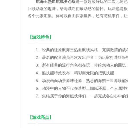
航海王热血航线变态版
是一款超级好玩的二次元角色
回顾动漫的趣味，给海贼迷们最动感的情怀。玩法也是很
各个元素汇集。你可以自由探索世界，还有随机事件，让
【游戏特色】
1、经典的还原航海王热血航线风格，充满激情的战
2、著名的配音演员再次发出声音！为玩家打造终极
3、所有经典的流行角色都在玩！带给您动人的回忆
4、酷技能特效发布！精彩而无限的把戏技能！
5、动漫画面场景原味还原，熟悉的海贼王世界唤醒你
6、动漫中的人物不仅在造型上细腻还原，个人属性技
7、集结属于你的海贼伙伴们，一起完成各自心中的梦
【游戏亮点】