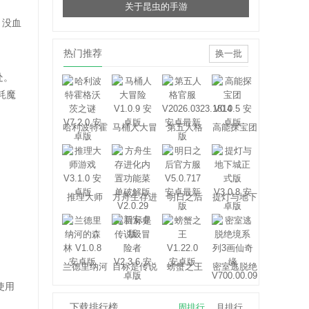
关于昆虫的手游
，没血
热门推荐
换一批
处。
耗魔
哈利波特霍
马桶人大冒
第五人格
高能探宝团
格沃茨之谜
险
推理大师
方舟生存进
明日之后
提灯与地下
化
城
兰德里纳河
目标是传说
螃蟹之王
密室逃脱绝
的森林
级冒险者
境系列3画
使用
仙奇缘
下载排行榜
周排行
月排行