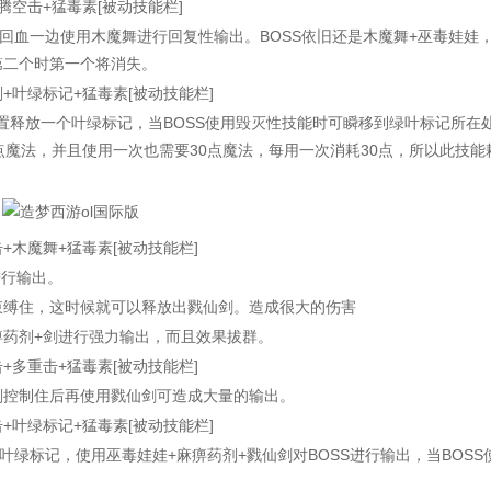
空击+猛毒素[被动技能栏]
血一边使用木魔舞进行回复性输出。BOSS依旧还是木魔舞+巫毒娃娃
第二个时第一个将消失。
叶绿标记+猛毒素[被动技能栏]
释放一个叶绿标记，当BOSS使用毁灭性技能时可瞬移到绿叶标记所在
点魔法，并且使用一次也需要30点魔法，每用一次消耗30点，所以此技能
木魔舞+猛毒素[被动技能栏]
行输出。
束缚住，这时候就可以释放出戮仙剑。造成很大的伤害
药剂+剑进行强力输出，而且效果拔群。
多重击+猛毒素[被动技能栏]
剂控制住后再使用戮仙剑可造成大量的输出。
叶绿标记+猛毒素[被动技能栏]
标记，使用巫毒娃娃+麻痹药剂+戮仙剑对BOSS进行输出，当BOSS