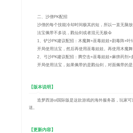
二、沙僧PK配招
沙僧的每个技能冷却时间极其的短，所以一直无脑放
法宝佩带不多说，戮仙剑或者混元无极伞
1、铲沙PK建议配招：木魔舞+巫毒娃娃+剧毒阵+叶绿
开局使用法宝，然后再使用巫毒娃娃。再使用木魔舞+
2、弓沙PK建议配招：腾空击+巫毒娃娃+麻痹药剂+多
开局使用法宝，如果佩带的是戮仙剑，对面佩带的是混
【版本说明】
造梦西游ol国际版是这款游戏的海外服务器，玩家可
送。
【更新内容】