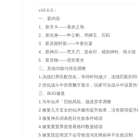
v16.6.0：
一、新内容
1、新关卡——雀炎之地
2、新化身——申公豹、邓婵玉、石矶
3、新灵能时装——午夜狂宴
4、新神兵——梵天刃、逆命印、戒焰神铃、狱火链
5、新灵物——逆世逐光
二、其他功能与优化调整
1.决战幻界匹配优化，等待时间减少，连续匹配到同
2.优化战斗中伤害飘字显示，玩家可在战斗中设置伤
三、BUG修复
1.马年仙术「烈焰风轮」描述异常调整
2.修复九天玄女的仙术爆伤提升效果，没有获得提升
3.修复神兵词条怒目生效条件错误
4.修复重置界面查看烙印数值错误
5.修复指定情况下会导致混沌先锋副本不生效压制