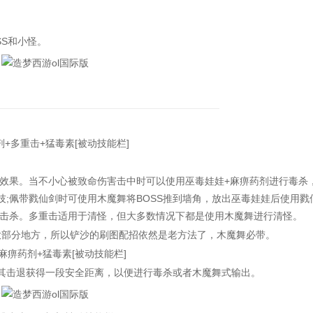
。
S和小怪。
+多重击+猛毒素[被动技能栏]
果。当不小心被致命伤害击中时可以使用巫毒娃娃+麻痹药剂进行毒杀
技;佩带戮仙剑时可使用木魔舞将BOSS推到墙角，放出巫毒娃娃后使用戮
击杀。多重击适用于清怪，但大多数情况下都是使用木魔舞进行清怪。
大部分地方，所以铲沙的刷图配招依然是老方法了，木魔舞必带。
痹药剂+猛毒素[被动技能栏]
其击退获得一段安全距离，以便进行毒杀或者木魔舞式输出。