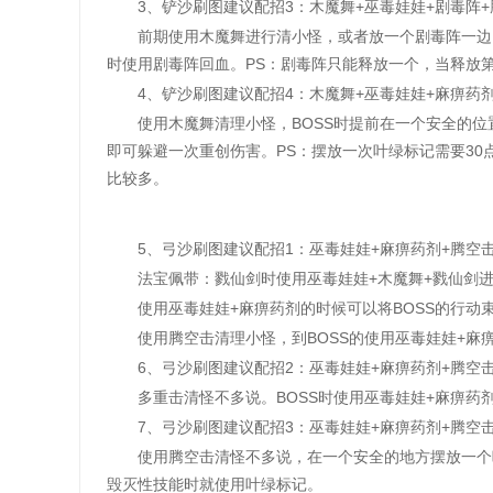
3、铲沙刷图建议配招3：木魔舞+巫毒娃娃+剧毒阵+腾
前期使用木魔舞进行清小怪，或者放一个剧毒阵一边回
时使用剧毒阵回血。PS：剧毒阵只能释放一个，当释放
4、铲沙刷图建议配招4：木魔舞+巫毒娃娃+麻痹药剂+
使用木魔舞清理小怪，BOSS时提前在一个安全的位置
即可躲避一次重创伤害。PS：摆放一次叶绿标记需要30
比较多。
5、弓沙刷图建议配招1：巫毒娃娃+麻痹药剂+腾空击+
法宝佩带：戮仙剑时使用巫毒娃娃+木魔舞+戮仙剑进
使用巫毒娃娃+麻痹药剂的时候可以将BOSS的行动
使用腾空击清理小怪，到BOSS的使用巫毒娃娃+麻痹
6、弓沙刷图建议配招2：巫毒娃娃+麻痹药剂+腾空击+
多重击清怪不多说。BOSS时使用巫毒娃娃+麻痹药
7、弓沙刷图建议配招3：巫毒娃娃+麻痹药剂+腾空击+
使用腾空击清怪不多说，在一个安全的地方摆放一个叶绿
毁灭性技能时就使用叶绿标记。