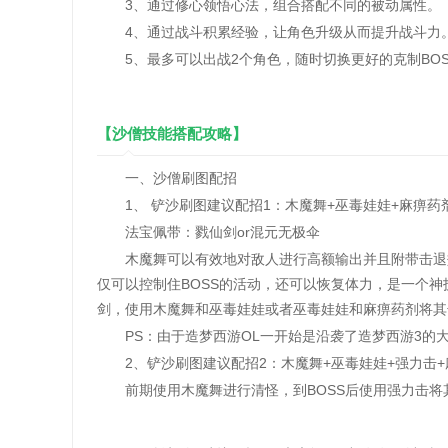
3、通过修心领悟心法，组合搭配不同的被动属性。
4、通过战斗积累经验，让角色升级从而提升战斗力
5、最多可以出战2个角色，随时切换更好的克制BOS
【沙僧技能搭配攻略】
一、沙僧刷图配招
1、 铲沙刷图建议配招1：木魔舞+巫毒娃娃+麻痹药剂
法宝佩带：戮仙剑or混元无极伞
木魔舞可以有效地对敌人进行高额输出并且附带击退效
仅可以控制住BOSS的活动，还可以恢复体力，是一个神
剑，使用木魔舞和巫毒娃娃或者巫毒娃娃和麻痹药剂将其
PS：由于造梦西游OL一开始是沿袭了造梦西游3的
2、铲沙刷图建议配招2：木魔舞+巫毒娃娃+强力击+麻
前期使用木魔舞进行清怪，到BOSS后使用强力击将