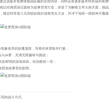
通过该版本免费体验国际服的全部内容，同时还有诸多版本特色福利免费
戏以经典西游记题材为故事背景打造，讲述了为解救玉帝大闹天庭，挑战
，随后转世落入凡间斩妖除奸拯救苍生大业，并冲下地府一路斩神灭魔最
种形象各异的妖魔鬼怪，等着你来冒险并打败；
斗pk赛，充满无限趣味与挑战；
色彩鲜明的游戏画风，给你眼前一亮；
典西游故事里的剧情。
不同的战斗方式。
。