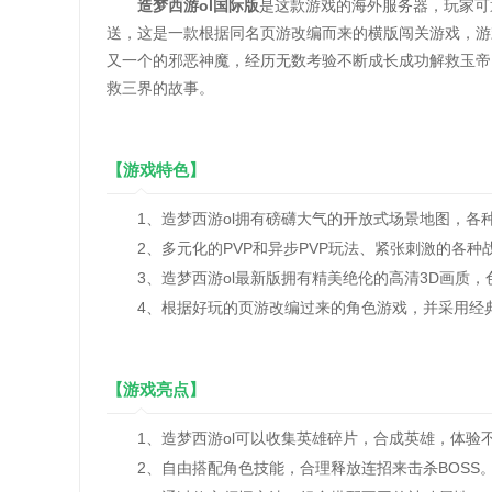
造梦西游ol国际版
是这款游戏的海外服务器，玩家可
送，这是一款根据同名页游改编而来的横版闯关游戏，游
又一个的邪恶神魔，经历无数考验不断成长成功解救玉帝
救三界的故事。
【游戏特色】
1、造梦西游ol拥有磅礴大气的开放式场景地图，各
2、多元化的PVP和异步PVP玩法、紧张刺激的各种战
3、造梦西游ol最新版拥有精美绝伦的高清3D画质，
4、根据好玩的页游改编过来的角色游戏，并采用经
【游戏亮点】
1、造梦西游ol可以收集英雄碎片，合成英雄，体验
2、自由搭配角色技能，合理释放连招来击杀BOSS