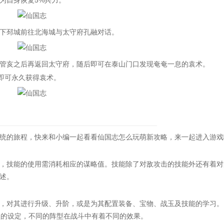
自身恢复5%兵力。
下邳城前往北海城与太守府孔融对话。
亥之后再返回太守府，随后即可在泰山门口发现奄奄一息的袁术。
即可永久获得袁术。
统的旅程，快来和小编一起看看仙国志怎么玩萌新攻略，来一起进入游戏
技能的使用需消耗相应的谋略值。技能除了对敌攻击的技能外还有着对
述。
对其进行升级、升阶，或是为其配置装备、宝物、战玉及技能的学习。
型的设定，不同的阵型在战斗中有着不同的效果。