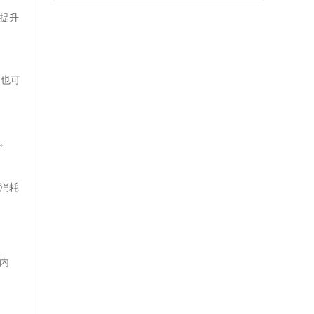
提升
将也可
。
消耗
内