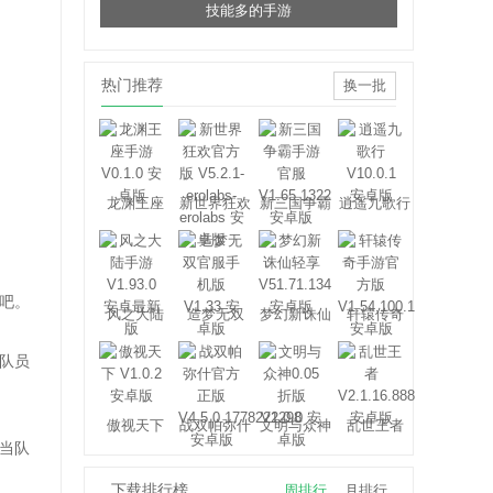
技能多的手游
热门推荐
换一批
龙渊王座
新世界狂欢
新三国争霸
逍遥九歌行
吧。
风之大陆
造梦无双
梦幻新诛仙
轩辕传奇
轻享
队员
傲视天下
战双帕弥什
文明与众神
乱世王者
当队
下载排行榜
周排行
月排行