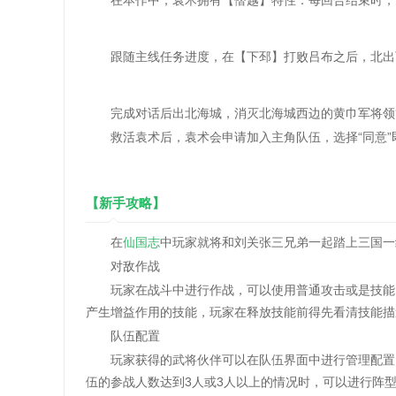
在本作中，袁术拥有【僭越】特性：每回合结束时，为
跟随主线任务进度，在【下邳】打败吕布之后，北出
完成对话后出北海城，消灭北海城西边的黄巾军将领管
救活袁术后，袁术会申请加入主角队伍，选择“同意”
【新手攻略】
在
仙国志
中玩家就将和刘关张三兄弟一起踏上三国一
对敌作战
玩家在战斗中进行作战，可以使用普通攻击或是技能，
产生增益作用的技能，玩家在释放技能前得先看清技能描
队伍配置
玩家获得的武将伙伴可以在队伍界面中进行管理配置，
伍的参战人数达到3人或3人以上的情况时，可以进行阵