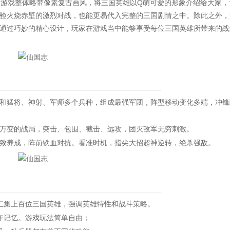
，游戏整体略带像素复古画风，将三国英雄以Q萌可爱的形象介绍给大家，
体验火烧赤壁的激烈对战，也能更易代入完整的三国剧情之中。除此之外，
通过巧妙的精心设计，玩家在游戏当中能够享受每位三国英雄所带来的战
猛将、神射、军师多个兵种，组成最强军团，阵型移动变化多端，冲锋
变的战局，突击、包围、截击、远攻，团灭敌军无穷刺激。
养成，阵前铁血对抗。看准时机，指尖大招超神逆转，绝杀强敌。
集上百位三国英雄，强调英雄特性和战斗策略。
记忆。游戏玩法简单自由；