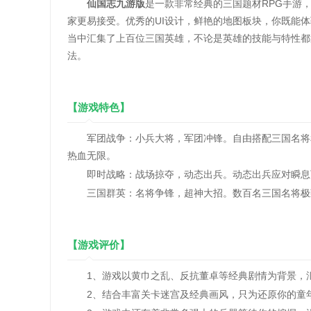
仙国志九游版
是一款非常经典的三国题材RPG手游
家更易接受。优秀的UI设计，鲜艳的地图板块，你既能
当中汇集了上百位三国英雄，不论是英雄的技能与特性都
法。
【游戏特色】
军团战争：小兵大将，军团冲锋。自由搭配三国名将和
热血无限。
即时战略：战场掠夺，动态出兵。动态出兵应对瞬息万
三国群英：名将争锋，超神大招。数百名三国名将极致
【游戏评价】
1、游戏以黄巾之乱、反抗董卓等经典剧情为背景，汇
2、结合丰富关卡迷宫及经典画风，只为还原你的童年