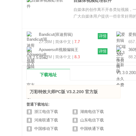
自媒体视频处理软件
自媒体的创作离不开各类短视频，
广大自媒体用户提供一些非常好用
Bandicut(班迪剪辑)
爱剪
详情
V4.2.5.2562 官方版
27.38M | 简体中文 |
7.7
657
Apowersoft视频编辑王
360
详情
V1.7.1.17 官方最新版
免
67.27M | 简体中文 |
8.3
88.
下载地址
万彩特效大师PC版 V3.2.200 官方版
普通下载地址:
浙江电信下载
湖南电信下载
河南联通下载
山东电信下载
中国移动下载
中国铁通下载