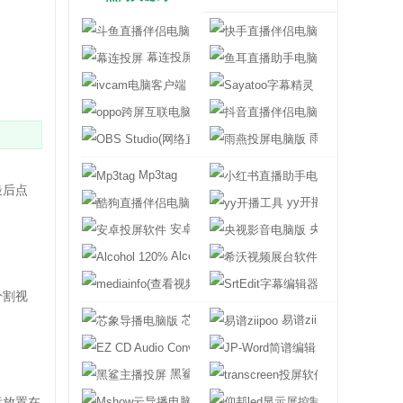
斗鱼直播伴侣电脑版
快手直播伴侣电
幕连投屏
鱼耳直播助手电
ivcam电脑客户端
Sayatoo字幕精
oppo跨屏互联电脑版
抖音直播伴侣电
OBS Studio(网络直播串流软件)
雨燕投屏电脑版
Mp3tag
小红书直播助手
最后点
酷狗直播伴侣电脑版
yy开播工具
安卓投屏软件
央视影音电脑版
Alcohol 120%
希沃视频展台软
mediainfo(查看视频参数的软件)
SrtEdit字幕编
分割视
芯象导播电脑版
易谱ziipoo
EZ CD Audio Converter
JP-Word简谱编
黑鲨主播投屏
transcreen投
Mshow云导播电脑版
仰邦led显示屏
标放置在