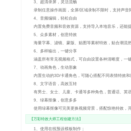
3、超清录屏，灵活流畅
录制任意操作画面，全屏/区域录制不限时，支持声音降
4、音频编辑，轻松自由
内置免费音频和音效资源，支持导入本地音乐，还能提
5、众多素材，创意特效
海量字幕、滤镜、蒙版、贴图等素材特效，贴合潮流热
6、多样输出，一键分享
涵盖所有常见视频格式，可自由设置各种清晰度，一键
7、动画角色，生动形象
内置生动的3D/卡通角色，可随心搭配不同表情特效和
8、文字语音，高效互转
有男士、女士、儿童、卡通等多种角色，普通话、英语
9、绿幕抠像，创意多多
使用绿幕抠像可完美更换视频背景，搭配惊艳特效，开
【万彩特效大师工程创建方法】
1、使用在线预设模板制作；