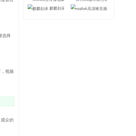
麒麟刻录
realtek高清
键选择
节，视频
引观众的