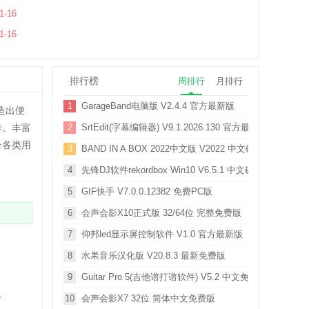
方最新版
1-16
) V10.0.3.9 官方中文版
1-16
排行榜
周排行
月排行
1
GarageBand电脑版 V2.4.4 官方最新版
造出便
作。丰富
2
SrtEdit(字幕编辑器) V9.1.2026.130 官方最新版
合各类用
3
BAND IN A BOX 2022中文版 V2022 中文破解版
4
先锋DJ软件rekordbox Win10 V6.5.1 中文破解版
5
GIF快手 V7.0.0.12382 免费PC版
6
会声会影X10正式版 32/64位 完整免费版
7
仰邦led显示屏控制软件 V1.0 官方最新版
8
水果音乐汉化版 V20.8.3 最新免费版
9
Guitar Pro 5(吉他谱打谱软件) V5.2 中文免费版
。
10
会声会影X7 32位 简体中文免费版