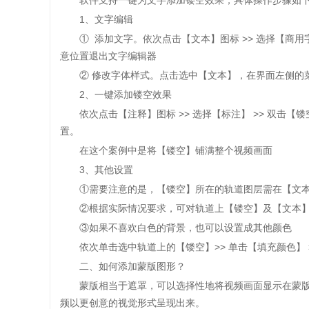
软件支持一键为文字添加镂空效果，具体操作步骤如
1、文字编辑
① 添加文字。依次点击【文本】图标 >> 选择【商用字体
意位置退出文字编辑器
② 修改字体样式。点击选中【文本】，在界面左侧的菜
2、一键添加镂空效果
依次点击【注释】图标 >> 选择【标注】 >> 双击
置。
在这个案例中是将【镂空】铺满整个视频画面
3、其他设置
①需要注意的是，【镂空】所在的轨道图层需在【文本
②根据实际情况要求，可对轨道上【镂空】及【文本】
③如果不喜欢白色的背景，也可以设置成其他颜色
依次单击选中轨道上的【镂空】>> 单击【填充颜色】 >>
二、如何添加蒙版图形？
蒙版相当于遮罩，可以选择性地将视频画面显示在蒙版
频以更创意的视觉形式呈现出来。