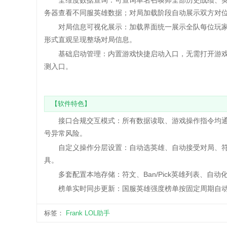
全维度数据查询：可查询单名召唤师全部历史战绩、英
务器查看不同服英雄数据；对局加载阶段自动展示双方对
对局信息可视化展示：加载界面统一展示全队每位玩家常
形式直观呈现整场对局信息。
基础启动管理：内置游戏快捷启动入口，无需打开游戏
测入口。
【软件特色】
接口合规交互模式：所有数据读取、游戏操作指令均通
号异常风险。
自定义操作分层设置：自动选英雄、自动接受对局、符
具。
多套配置本地存储：符文、Ban/Pick英雄列表、自
榜单实时同步更新：国服英雄强度榜单按固定周期自动
标签：
Frank
LOL助手