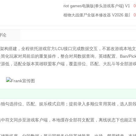
riot games电脑版(拳头游戏客户端) V132
0
植物大战僵尸全版本修改器 V2026 最新
0
评论
架构搭建，全程依托游戏官方LCU接口完成数据交互，不篡改游戏本地
化玩家对局前后的重复操作，整合对局数据查询、英雄配置、Ban/Pic
资源低，适配全版本英雄联盟客户端，覆盖排位、匹配、大乱斗等全部游
独勾选排位、匹配、娱乐模式启用；提前录入多顺位常用英雄，选人阶
中符文同步至游戏客户端，本地缓存全部符文配置，离线状态下也能正