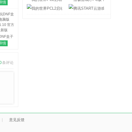
启动器
详情
2.7.3 官方
我的世界PCL2启动器
腾讯START云
版
DNF盒子
电脑版
详情
.1.10 官方
最新版
0
条评论
|
意见反馈