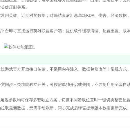
雄熟练度、分段数据；展示国服各分段英雄胜率、出场、禁用榜单，支
位英雄压制关系。
用英雄、近期对局数据；对局结束后汇总单场KDA、伤害、经济数据
平台即可直接运行英雄联盟客户端；提供软件缓存清理、配置重置、版
过游戏官方开放接口传输，不采用内存注入、数据包修改等非常规方式
文同步三类功能独立开关，可按需单独开启或关闭，不强制启用全套自
动化延迟参数均可保存多套独立方案，切换不同游戏位置时一键切换整套配
拉取最新数据，无需手动刷新，同步完成后弹窗提示版本数据更新完成