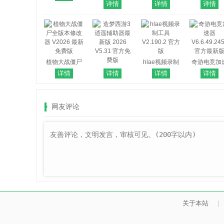
最新版
助手最新版
电脑版
辅助 V1.5.
详情
详情
详情
V1.64 官方免
V260611 官方
2026 最新
费版
版
版
植物大战僵尸
hlae视频录制
奇游电竞加
全版本修改器
造梦西游3逍遥
工具 V2.190.2
器
详情
详情
详情
详情
V2026 最新免
辅助器最新版
官方版
V6.6.49.24
费版
2026 V5.31 官
官方最新
方免费版
网友评论
关于本站
|