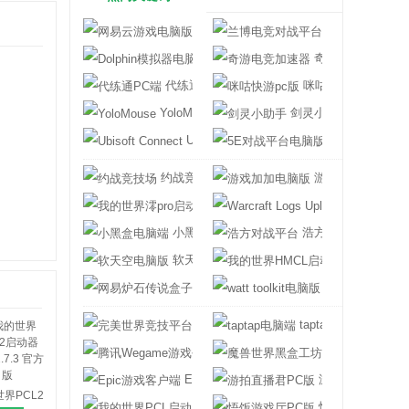
网易云游戏电脑版
兰博电竞对战平
Dolphin模拟器电脑版
奇游电竞加速器
代练通PC端
咪咕快游pc版
YoloMouse
剑灵小助手
Ubisoft Connect
5E对战平台电
约战竞技场
游戏加加电脑版
我的世界澪pro启动器
Warcraft Logs 
小黑盒电脑端
浩方对战平台
软天空电脑版
我的世界HMC
网易炉石传说盒子电脑版
watt toolkit电
完美世界竞技平台
taptap电脑端
腾讯Wegame游戏平台
魔兽世界黑盒工
Epic游戏客户端
游拍直播君PC版
界PCL2
我的世界PCL启动器
悟饭游戏厅PC版