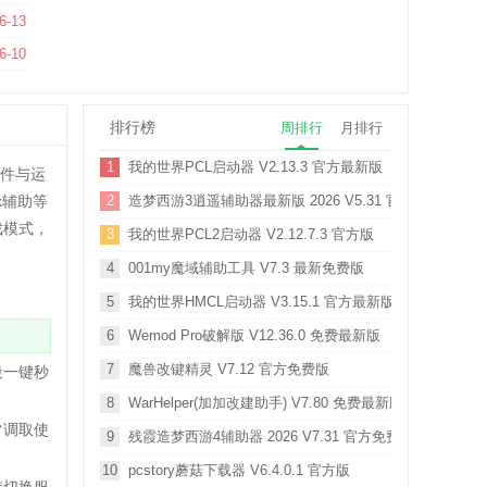
.0.8 官方最新版
6-13
免费版
6-10
排行榜
周排行
月排行
1
我的世界PCL启动器 V2.13.3 官方最新版
文件与运
k辅助等
2
造梦西游3逍遥辅助器最新版 2026 V5.31 官方免费版
戏模式，
3
我的世界PCL2启动器 V2.12.7.3 官方版
4
001my魔域辅助工具 V7.3 最新免费版
5
我的世界HMCL启动器 V3.15.1 官方最新版
6
Wemod Pro破解版 V12.36.0 免费最新版
7
魔兽改键精灵 V7.12 官方免费版
段一键秒
8
WarHelper(加加改建助手) V7.80 免费最新版
常调取使
9
残霞造梦西游4辅助器 2026 V7.31 官方免费版
10
pcstory蘑菇下载器 V6.4.0.1 官方版