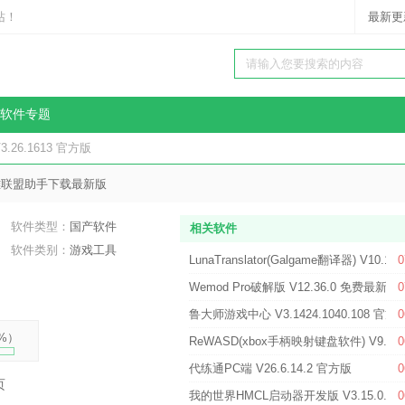
站！
最新更
软件专题
3.26.1613 官方版
英雄联盟助手下载最新版
软件类型：
国产软件
相关软件
软件类别：
游戏工具
LunaTranslator(Galgame翻译器) V10.16
0
Wemod Pro破解版 V12.36.0 免费最新版
0
鲁大师游戏中心 V3.1424.1040.108 官方
0
%
）
ReWASD(xbox手柄映射键盘软件) V9.4.0
0
代练通PC端 V26.6.14.2 官方版
0
页
我的世界HMCL启动器开发版 V3.15.0.34
0