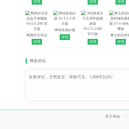
TC Games(溜
最新版
电脑版
器电脑版
详情
详情
详情
溜投屏软件)
V2603277 官
V10.6.4.41
V3.0.47.16394
方版
官方版
官方最新版
咪咕快游pc版
网易炉石传说
V1.9.1.4 官方
勇士的信仰
详情
盒子电脑版
版
360游戏大厅
时辅助最新
详情
详情
详情
V4.0.4.290 官
五周年版最新
V7.4 绿色
方版
版
版
V5.2.0.1390
网友评论
官方版
关于本站
|