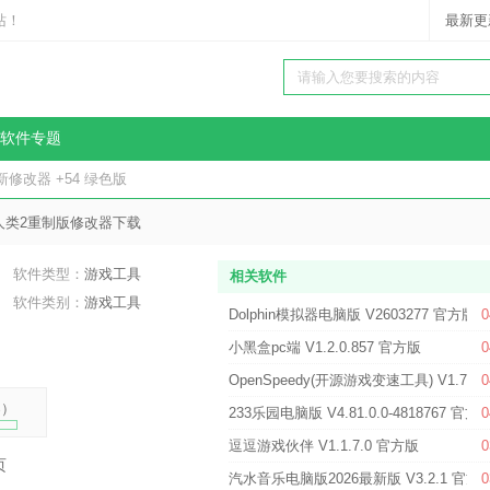
站！
最新更
软件专题
修改器 +54 绿色版
人类2重制版修改器下载
软件类型：
游戏工具
相关软件
软件类别：
游戏工具
Dolphin模拟器电脑版 V2603277 官方版
0
小黑盒pc端 V1.2.0.857 官方版
0
OpenSpeedy(开源游戏变速工具) V1.7.9
0
%
）
233乐园电脑版 V4.81.0.0-4818767 官
0
逗逗游戏伙伴 V1.1.7.0 官方版
0
页
汽水音乐电脑版2026最新版 V3.2.1 官方
0