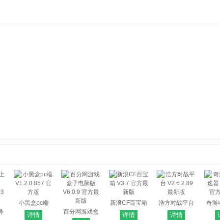
小黑盒pc端
新浪CF百宝箱
浩方对战平台
奇游
号
V1.2.0.857 官
百分网游戏盒
V3.7 官方最新
V2.6.2.89 最新
器 V6
详情
详情
详情