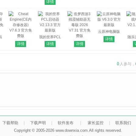
方版
子电脑版
版
版
方
详情
03
V6.0.9 官方最
新版
云原神电脑版
辰
我的世界PCL
V6.3.0 官方最
随乐
详情
版
Cheat
启动器
造梦西游3残霞
新版
详情
详情
详情
免费
Engine(CE内
V2.13.3 官方
辅助器无毒版
V2.1
存修改器)
最新版
2026 V7.31 官
V7.6.3 官方免
方免费版
0
人参与，
费版
下载帮助
|
下载声明
|
软件发布
|
家长监控
|
联系我们
Copyright © 2005-2026 www.downxia.com.All rights reserved.