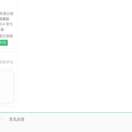
最新版
游云游戏
电脑版
详情
.3.4 官方
版
0
条评论
|
意见反馈