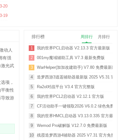
3-20
3-19
排行榜
周排行
月排行
1
我的世界PCL启动器 V2.13.3 官方最新版
“激动人
拥有强
2
001my魔域辅助工具 V7.3 最新免费版
力激光武
3
WarHelper(加加改建助手) V7.80 免费最新版
4
造梦西游3逍遥辅助器最新版 2025 V5.31 官方免费版
改选项，
5
Ra2ol对战平台 V3.4 官方完整版
的平衡性
6
我的世界PCL2启动器 V2.12.1 官方版
而导致游
7
CF活动助手一键领取2026 V6.0.2 绿色免费版
8
我的世界HMCL启动器 V3.13.0.335 官方最新版
9
Wemod Pro破解版 V12.7.0 免费最新版
10
残霞造梦西游4辅助器 2025 V7.31 官方免费版