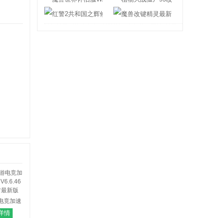
红警2共和国之辉修改器
魔兽改键精灵最
电竞加速
.6.46 官
详情