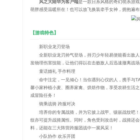
风之大陆华为客户端
是一款日系风格的奇幻萌系游戏
萌胖感受温暖所在！也可以放飞换装牵手女神，拥抱遍布
【游戏特色】
新职业龙刃登场
全新职业龙刃帅气登场，持刃少年轻易便能看出敌人的
发物理伤害技能，让他们得以在击败敌人后迅速撤离战场
童话婚礼 手作料理
命中注定，一见倾心！当你遇到心仪的人，携手与TA
馨小家种植小麦、圈养家禽、烘焙作物，享受农耕生活之
成冒险任务！
骑乘战骑 跨服对决
培养你的专属战骑，并为它披上战甲、镶嵌战纹吧！在
纹亦可提升战骑属性。同时，角色受到攻击时，战骑还会
料，还能在三大阵营跨服团战中一展风采！
小队协作 欢乐开团