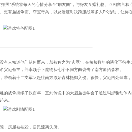
照”系统将每天的心情分享至“朋友圈”，与好友互赠礼物、互相留言和
。更有圣团争霸、夺宝奇兵，以及遗迹对决跨服战等多人PK活动，让你
有人知道他们从何而来，却被称之为“灾厄”，在短短数年的演化下衍生
名灾厄领主，并率领手下魔物从七个不同方向袭击了南方原始森林。
带领着十二支军队赶往南方原始森林抵御入侵。很快，灾厄四处肆虐，
的战争持续了数百年，直到传说中的天启圣徒学会了通过玛那驱动体内
起来。
隙，房屋被摧毁，居民流离失所。