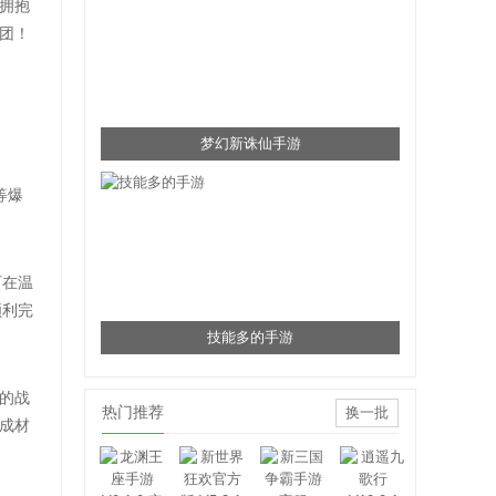
拥抱
团！
梦幻新诛仙手游
等爆
可在温
顺利完
技能多的手游
的战
热门推荐
换一批
成材