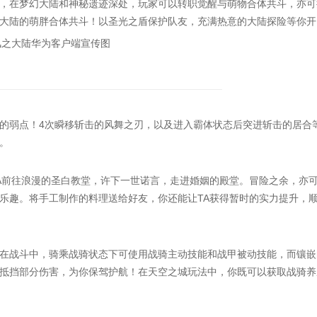
，在梦幻大陆和神秘遗迹深处，玩家可以转职觉醒与萌物合体共斗，亦可
大陆的萌胖合体共斗！以圣光之盾保护队友，充满热意的大陆探险等你开
弱点！4次瞬移斩击的风舞之刃，以及进入霸体状态后突进斩击的居合
。
前往浪漫的圣白教堂，许下一世诺言，走进婚姻的殿堂。冒险之余，亦
乐趣。将手工制作的料理送给好友，你还能让TA获得暂时的实力提升，
战斗中，骑乘战骑状态下可使用战骑主动技能和战甲被动技能，而镶嵌
抵挡部分伤害，为你保驾护航！在天空之城玩法中，你既可以获取战骑养