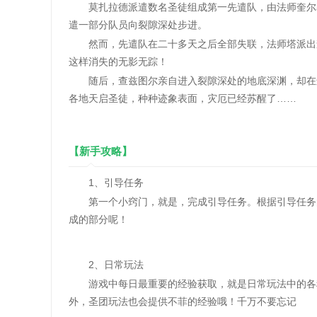
莫扎拉德派遣数名圣徒组成第一先遣队，由法师奎尔率
遣一部分队员向裂隙深处步进。
然而，先遣队在二十多天之后全部失联，法师塔派出查
这样消失的无影无踪！
随后，查兹图尔亲自进入裂隙深处的地底深渊，却在进
各地天启圣徒，种种迹象表面，灾厄已经苏醒了……
【新手攻略】
1、引导任务
第一个小窍门，就是，完成引导任务。根据引导任务的
成的部分呢！
2、日常玩法
游戏中每日最重要的经验获取，就是日常玩法中的各种
外，圣团玩法也会提供不菲的经验哦！千万不要忘记