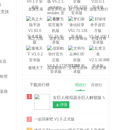
点
龙渊王座
新世界狂欢
新三国争霸
逍遥九歌行
在竞技
风之大陆
造梦无双
梦幻新诛仙
轩辕传奇
轻享
出近
傲视天下
战双帕弥什
文明与众神
乱世王者
给世
下载排行榜
周排行
月排行
圣痕
1
女巨人模拟器全巨人解锁版 V1.7 安卓版
详情
2
一起回家吧 V1.0 正式版