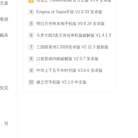
3
传说之下lovemaniac官方正版 V5.4 安卓版
天派
4
Enigma of Sepia手游 V1.0.33 安卓版
卷就
5
明日方舟终末地手机端 V0.8.24 安卓版
截杀
6
斗罗大陆3龙王传说单机版破解版 V1.4.1 安卓版
7
三国群英传2 2026安卓版 V2.11.3 最新版
8
口袋英雄内购破解版 V2.0.7 安卓版
9
中华上下五千年时代版 V3.6.6 安卓版
10
缘之空手机版 V2.1.0 中文版
先完
，另