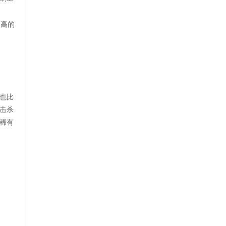
更高的
也比
击杀
稀有