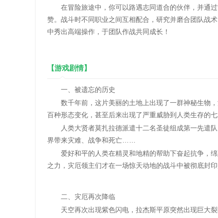
在冒险旅途中，你可以路遇志同道合的伙伴，并通过“拍
赞。战斗时不同职业之间互相配合，研究并磨合团队战术
中秀出高端操作，于团队作战共同成长！
【游戏剧情】
一、被遗忘的历史
数千年前，这片美丽的土地上出现了一群神秘生物，没
百种形态变化，甚至后来出现了严重威胁到人类生存的七
人类大贤者莫扎拉德派遣十二名圣徒组成第一先遣队，
界带来灾难、战争和死亡……
爱好和平的人类在精灵和地精的帮助下奋起抗争，绵延
之力，灾厄领主们才在一场惊天动地的战斗中被彻底封印
二、灾厄再次降临
天空再次出现紫色闪电，拉杰斯平原突然出现巨大裂