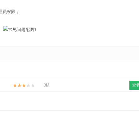
理员权限；
3M
查