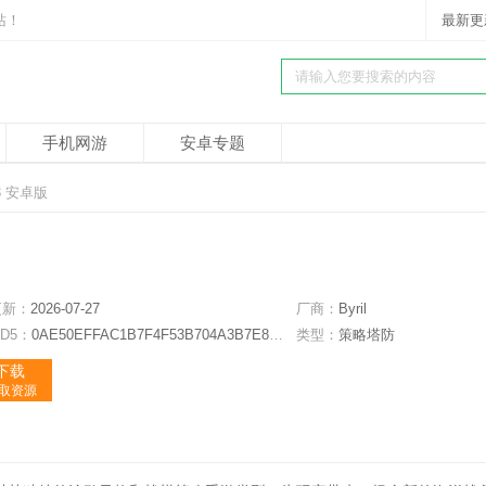
站！
最新更
手机网游
安卓专题
3 安卓版
更新：
2026-07-27
厂商：
Byril
D5：
0AE50EFFAC1B7F4F53B704A3B7E84B0B
类型：
策略塔防
下载
获取资源