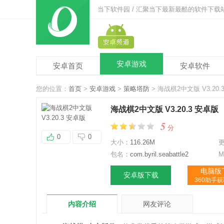
当下软件园 / 汇聚当下最新最酷的软件下载
安卓游戏
安卓首页
安卓软件
您的位置：
首页
>
安卓游戏
>
策略塔防
> 海战棋2中文版 V3.20.
海战棋2中文版 V3.20.3 安卓版
5
分
0
0
大小：
116.26M
包名：
com.byril.seabattle2
M
电脑版
安卓版下载
360助手
内容介绍
网友评论