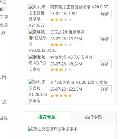
争之
阿瓦隆之王百度登录版 V24.0.37
服广
安卓最新版
26-07-28
|
1.9G
详情
了更
更多
三国志2街机版手游
心游
V2020.11.02.16 安卓版
26-07-28
|
26.95M
详情
种植炮塔 V8.7.0 安卓版
26-07-28
|
48.24M
详情
常栩
剑与家园官服 V1.26.120 安卓版
26-07-28
|
122.5M
详情
。
，您
推荐专题
热门专题
游戏
。