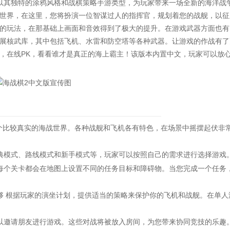
以其独特的涂鸦风格和战棋策略手游类型，为玩家带来一场全新的海洋战
世界，在这里，您将扮演一位智谋过人的指挥官，规划着您的战舰，以征
的玩法，在那基础上画面和音效得到了极大的提升。在游戏武器方面也有
展核武库，其中包括飞机、水雷和防空塔等各种武器。让游戏的作战有了
，在线PK，看看谁才是真正的海上霸主！该版本内置中文，玩家可以放
个比较真实的海战世界。各种战舰和飞机各有特色，在场景中摇摆起伏非
模式、路线模式和新手模式等，玩家可以按照自己的需求进行选择游戏
个关卡都会在地图上设置不同的任务目标和障碍物。当您完成一个任务
 能够 根据玩家的演坐计划，提供适当的策略来保护你的飞机和战舰。在单人
邀请朋友进行游戏。这些对战将被放入房间，为您带来协同竞技的乐趣