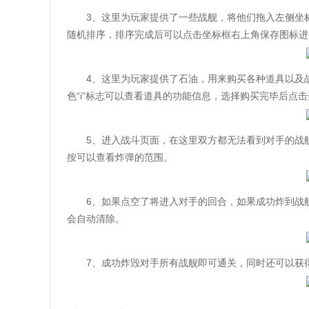
3、这里为玩家提供了一些战舰，将他们拖入左侧坐标框
随机排序，排序完成后可以点击坐标框右上角保存图标进
4、这里为玩家提供了石油，用来购买各种道具以及战
色“i”标志可以查看道具的功能信息，选择购买完毕后点
5、进入战斗页面，在这里双方都无法看到对手的战舰
按可以查看炸弹的范围。
6、如果点空了将进入对手的回合，如果成功炸到战舰
会自动清除。
7、成功炸毁对手所有战舰即可通关，同时还可以获