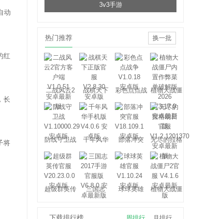
3v3手游
自动
热门推荐
换一批
的红
二战风云2
战棋天下
彩色点点战
植物大战僵
，长
争
尸
防线守卫战
千年风华
部落冲突
无尽的拉格
子将
朗日
超级群英传
三国志
球球英雄
植物大战僵
2017
尸2
下载排行榜
周排行
月排行