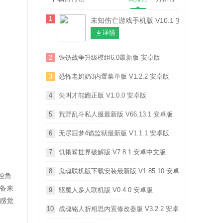
1
未知伤亡游戏手机版 V10.1 安卓版
详情
2
铁锈战争升级模组6.0最新版 安卓版
3
恐怖老奶奶3内置菜单版 V1.2.2 安卓版
4
尖叫才能跑正版 V1.0.0 安卓版
5
荒野乱斗私人服最新版 V66.13.1 安卓版
6
无尽噩梦4诡监狱最新版 V1.1.1 安卓版
7
饥饿鲨世界破解版 V7.8.1 安卓中文版
8
鬼魂联机版下载安装最新版 V1.85.10 安卓版
控角
备来
9
驱魔人多人联机版 V0.4.0 安卓版
感觉
10
战魂铭人折相思内置修改器版 V3.2.2 安卓版