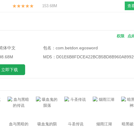
153.68M
查
权限
点
简体中文
包名：
com.betdon.egosword
8.68M
MD5：
D01E6B8FDCE422BCB5BD8B960A8992
立即下载
血与黑暗的
吸血鬼的陨
斗圣传说
烟雨江湖
暗黑破
传说
落