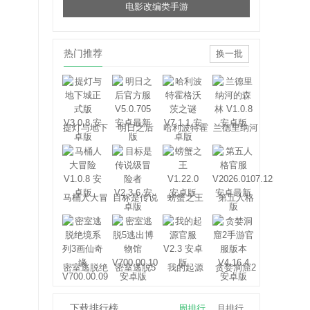
电影改编类手游
热门推荐
换一批
提灯与地下
明日之后
哈利波特霍
兰德里纳河
城
格沃茨之谜
的森林
马桶人大冒
目标是传说
螃蟹之王
第五人格
险
级冒险者
密室逃脱绝
密室逃脱5
我的起源
贪婪洞窟2
境系列3画
逃出博物馆
仙奇缘
下载排行榜
周排行
月排行