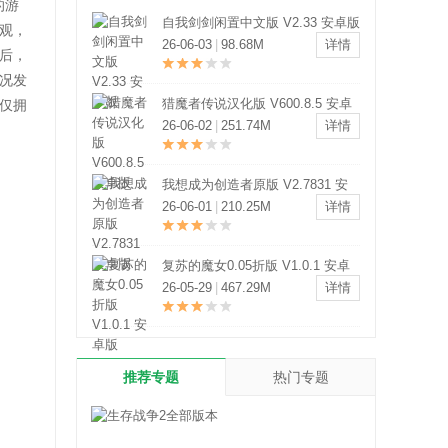
的游
自我剑剑闲置中文版 V2.33 安卓版
观，
26-06-03
|
98.68M
详情
后，
况发
猎魔者传说汉化版 V600.8.5 安卓
仅拥
版
26-06-02
|
251.74M
详情
我想成为创造者原版 V2.7831 安
卓版
26-06-01
|
210.25M
详情
复苏的魔女0.05折版 V1.0.1 安卓
版
26-05-29
|
467.29M
详情
推荐专题
热门专题