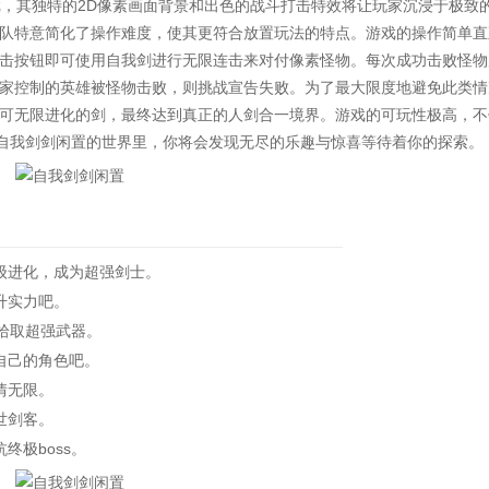
戏，其独特的2D像素画面背景和出色的战斗打击特效将让玩家沉浸于极致
队特意简化了操作难度，使其更符合放置玩法的特点。游戏的操作简单直
击按钮即可使用自我剑进行无限连击来对付像素怪物。每次成功击败怪物
家控制的英雄被怪物击败，则挑战宣告失败。为了最大限度地避免此类情
可无限进化的剑，最终达到真正的人剑合一境界。游戏的可玩性极高，不
在自我剑剑闲置的世界里，你将会发现无尽的乐趣与惊喜等待着你的探索。
级进化，成为超强剑士。
升实力吧。
拾取超强武器。
自己的角色吧。
情无限。
世剑客。
极boss。