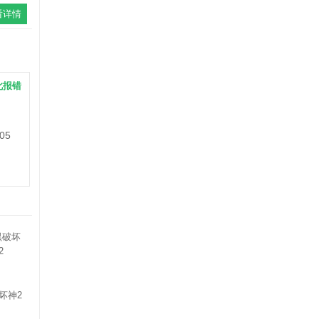
看详情
此报错
05
坏神2