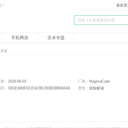
站！
最新更
手机网游
安卓专题
安卓版
更新：
2026-06-03
厂商：
MagmaCube
D5：
D01E6B8FDCE422BCB5BD8B960A899205
类型：
冒险解谜