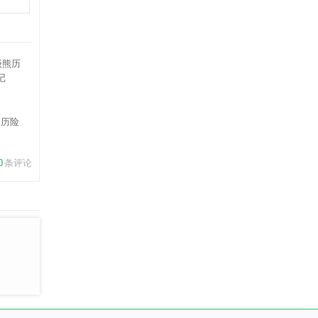
熊历险
记
0
条评论