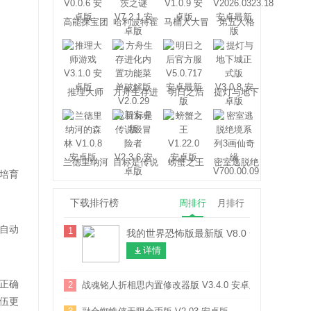
高能探宝团
哈利波特霍
马桶人大冒
第五人格
格沃茨之谜
险
推理大师
方舟生存进
明日之后
提灯与地下
化
城
兰德里纳河
目标是传说
螃蟹之王
密室逃脱绝
培育
的森林
级冒险者
境系列3画
仙奇缘
下载排行榜
周排行
月排行
自动
1
我的世界恐怖版最新版 V8.0 安卓版
详情
正确
2
战魂铭人折相思内置修改器版 V3.4.0 安卓版
伍更