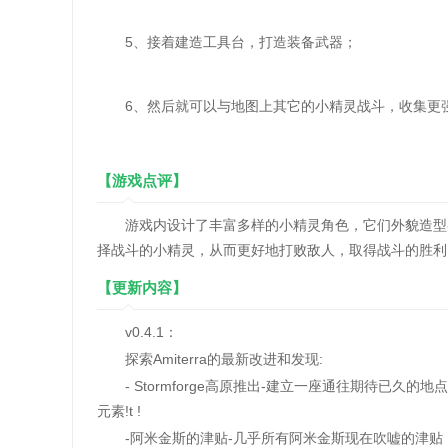
5、接着建造工具台，打造装备武器；
6、然后就可以与地图上其它的小精灵战斗，收集更
【游戏点评】
游戏内设计了丰富多样的小精灵角色，它们外貌造型各
择战斗的小精灵，从而更好地打败敌人，取得战斗的胜利
【更新内容】
v0.4.1：
探索Amiterra的最新改进和发现:
- Stormforge高原推出-建立一座通往期待已久
元素!t !
-阿米金斯的津贴-几乎所有阿米金斯现在吹嘘的津贴