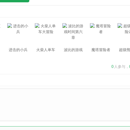
进击的小兵
火柴人单车
波比的游戏
魔塔冒险者
超级
大冒险
时间第六章
0
人参与，