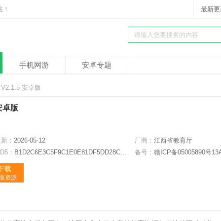
站！
最新更
手机网游
安卓专题
2.1.5 安卓版
 安卓版
更新：
2026-05-12
厂商：
江西省教育厅
D5：
B1D2C6E3C5F9C1E0E81DF5DD28C85404
备号：
赣ICP备05005890号13
下载
获取资源