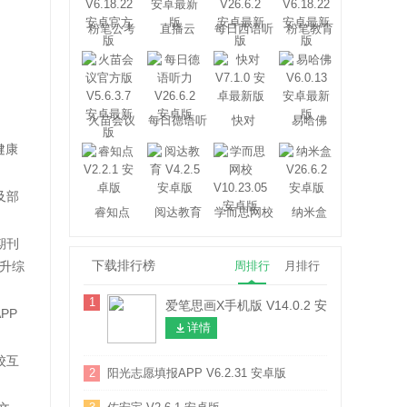
粉笔公考
直播云
每日西语听
粉笔教育
力
火苗会议
每日德语听
快对
易哈佛
力
健康
及部
睿知点
阅达教育
学而思网校
纳米盒
期刊
下载排行榜
升综
周排行
月排行
1
爱笔思画X手机版 V14.0.2 安卓最新版
PP
详情
校互
2
阳光志愿填报APP V6.2.31 安卓版