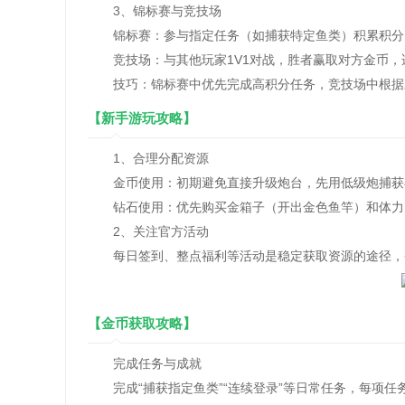
3、锦标赛与竞技场
锦标赛：参与指定任务（如捕获特定鱼类）积累积分
竞技场：与其他玩家1V1对战，胜者赢取对方金币，
技巧：锦标赛中优先完成高积分任务，竞技场中根据
【新手游玩攻略】
1、合理分配资源
金币使用：初期避免直接升级炮台，先用低级炮捕获
钻石使用：优先购买金箱子（开出金色鱼竿）和体力
2、关注官方活动
每日签到、整点福利等活动是稳定获取资源的途径，
【金币获取攻略】
完成任务与成就
完成“捕获指定鱼类”“连续登录”等日常任务，每项任务奖励