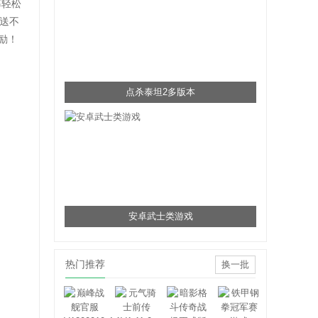
率轻松
送不
励！
点杀泰坦2多版本
安卓武士类游戏
热门推荐
换一批