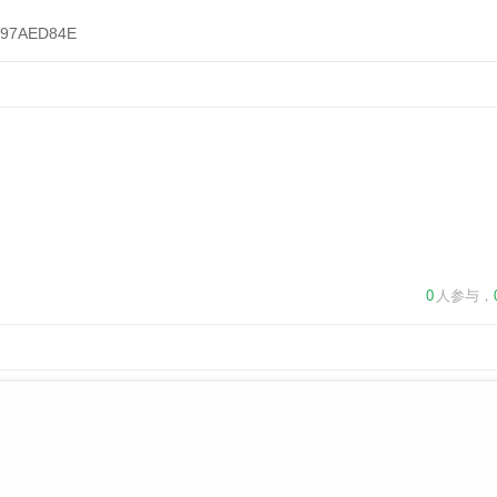
97AED84E
0
人参与，