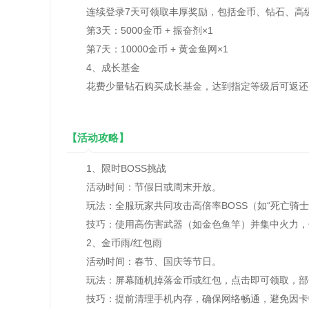
连续登录7天可领取丰厚奖励，包括金币、钻石、高级
第3天：5000金币 + 振奋剂×1
第7天：10000金币 + 黄金鱼网×1
4、成长基金
花费少量钻石购买成长基金，达到指定等级后可返还
【活动攻略】
1、限时BOSS挑战
活动时间：节假日或周末开放。
玩法：全服玩家共同攻击高倍率BOSS（如“死亡骑士
技巧：使用高伤害武器（如金色鱼竿）并集中火力，优
2、金币雨/红包雨
活动时间：春节、国庆等节日。
玩法：屏幕随机掉落金币或红包，点击即可领取，部
技巧：提前清理手机内存，确保网络畅通，避免因卡