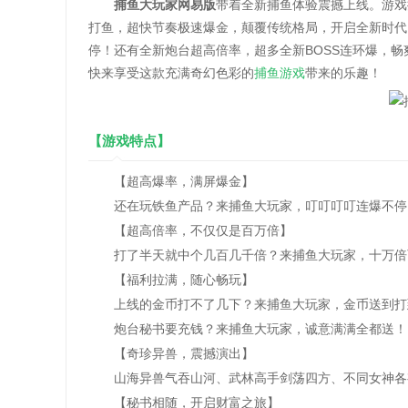
捕鱼大玩家网易版
带着全新捕鱼体验震撼上线。游戏
打鱼，超快节奏极速爆金，颠覆传统格局，开启全新时代
停！还有全新炮台超高倍率，超多全新BOSS连环爆，畅
快来享受这款充满奇幻色彩的
捕鱼游戏
带来的乐趣！
【游戏特点】
【超高爆率，满屏爆金】
还在玩铁鱼产品？来捕鱼大玩家，叮叮叮叮连爆不停
【超高倍率，不仅仅是百万倍】
打了半天就中个几百几千倍？来捕鱼大玩家，十万倍
【福利拉满，随心畅玩】
上线的金币打不了几下？来捕鱼大玩家，金币送到打
炮台秘书要充钱？来捕鱼大玩家，诚意满满全都送！
【奇珍异兽，震撼演出】
山海异兽气吞山河、武林高手剑荡四方、不同女神各
【秘书相随，开启财富之旅】