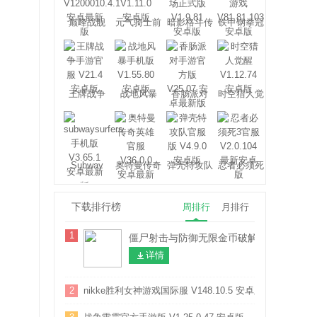
巅峰战舰
元气骑士前
暗影格斗传
铁甲钢拳冠
传
奇战场
军赛
王牌战争
战地风暴
香肠派对
时空猎人觉
醒
Subway
奥特曼传奇
弹壳特攻队
忍者必须死
Surfers
英雄
3
下载排行榜
周排行
月排行
1
僵尸射击与防御无限金币破解版 V1.30.1 
详情
2
nikke胜利女神游戏国际服 V148.10.5 安卓版