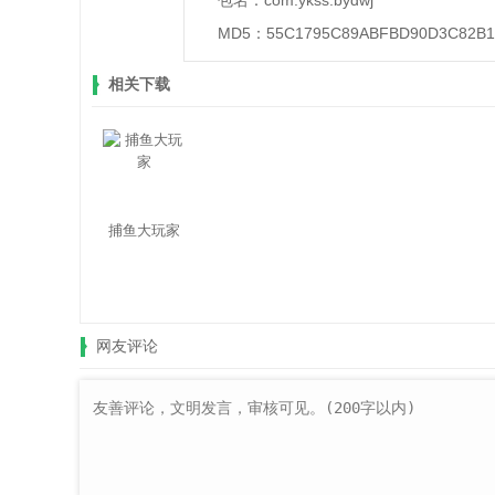
包名：
com.ykss.bydwj
MD5：
55C1795C89ABFBD90D3C82B1
相关下载
捕鱼大玩家
网友评论