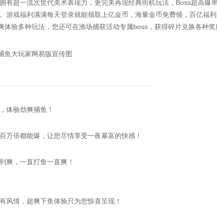
拥有超一流次世代美术表现力，更完美再现经典街机玩法，Boss超高爆
。游戏福利满满每天登录就能领取上亿金币，海量金币免费领，百亿福利
爽体验多种玩法，您还可在渔场捕获活动专属boss，获得碎片兑换各种奖
，体验劲爽捕鱼！
百万倍都能爆，让您尽情享受一夜暴富的快感！
到爽，一直打鱼一直爽！
有风情，超爽下鱼体验只为您惊喜呈现！