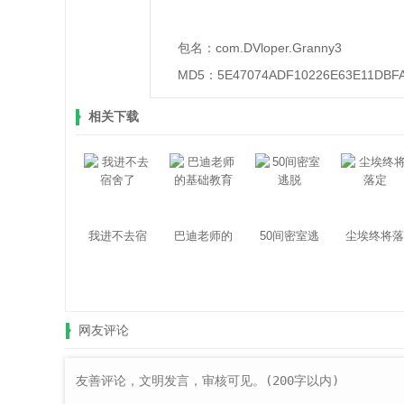
包名：
com.DVloper.Granny3
MD5：
5E47074ADF10226E63E11DBF
相关下载
我进不去宿
巴迪老师的
50间密室逃
尘埃终将落
舍了
基础教育
脱
定
网友评论