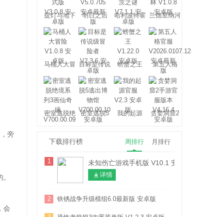
提灯与地下
明日之后
哈利波特霍
兰德里纳河
城
格沃茨之谜
的森林
马桶人大冒
目标是传说
螃蟹之王
第五人格
险
级冒险者
密室逃脱绝
密室逃脱5
我的起源
贪婪洞窟2
境系列3画
逃出博物馆
仙奇缘
架，旁
下载排行榜
周排行
月排行
1
未知伤亡游戏手机版 V10.1 安卓版
详情
的。
2
铁锈战争升级模组6.0最新版 安卓版
，会