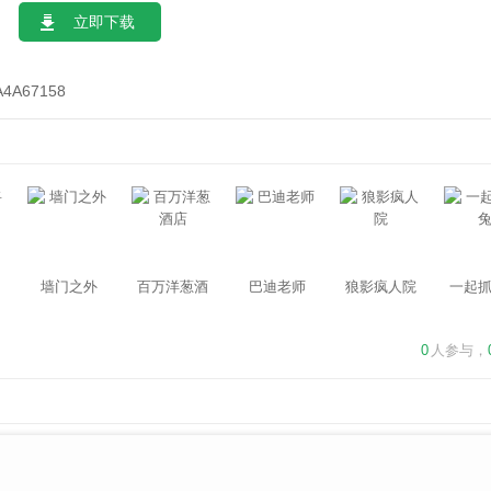
立即下载
A4A67158
墙门之外
百万洋葱酒
巴迪老师
狼影疯人院
一起
店
0
人参与，