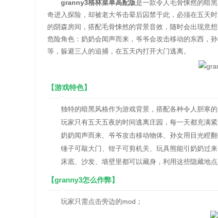
granny3格林菜单高配版
是一款令人毛骨悚然的暗黑
奇进入探险，却被老大爷击晕后囚禁于此，必须在五天时
的阴森房间，搭配毛骨悚然的背景音效，随时会出现意想
危险角色：奶奶会闻声而来，爷爷会攻击移动的东西，孙
等，躲避三人的追捕，在五天内打开大门逃离。
【游戏特色】
独特的暗黑风格作为游戏背景，搭配各种令人胆寒的
玩家只有五天五夜的时间逃离庄园，每一天都充满紧
奶奶闻声而来、爷爷攻击移动物体、孙女用目光瞪翻
锤子可敲大门、钳子可剪机关、玩具熊能引奶奶过来
床底、沙发、墙壁里都可以藏身，利用这些隐藏地点
【granny3怎么作弊】
玩家只需点击旁边的mod；