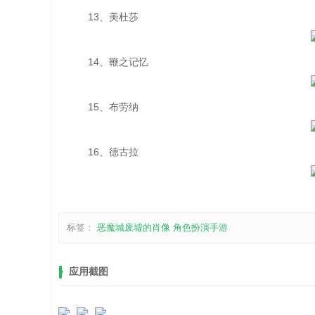
13、美杜莎
14、鞭之记忆
15、布劳纳
16、德古拉
标签：
恶魔城废墟的肖像
角色扮演手游
应用截图