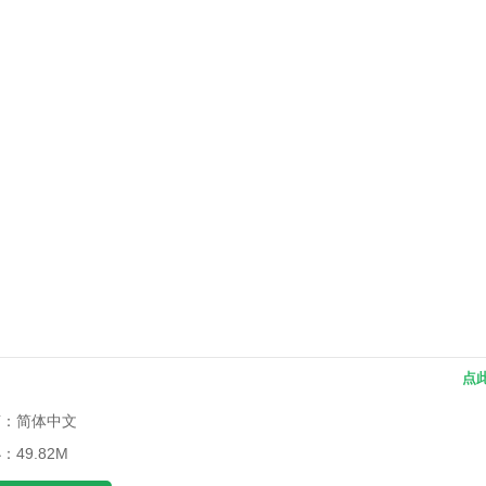
点
言：简体中文
：49.82M