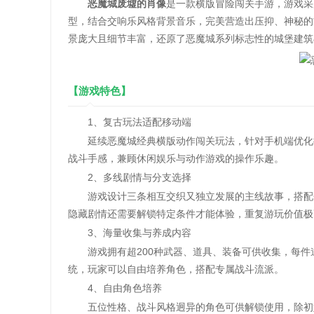
恶魔城废墟的肖像
是一款横版冒险闯关手游，游戏采
型，结合交响乐风格背景音乐，完美营造出压抑、神秘的
景庞大且细节丰富，还原了恶魔城系列标志性的城堡建筑
【游戏特色】
1、复古玩法适配移动端
延续恶魔城经典横版动作闯关玩法，针对手机端优化操
战斗手感，兼顾休闲娱乐与动作游戏的操作乐趣。
2、多线剧情与分支选择
游戏设计三条相互交织又独立发展的主线故事，搭配分
隐藏剧情还需要解锁特定条件才能体验，重复游玩价值极
3、海量收集与养成内容
游戏拥有超200种武器、道具、装备可供收集，每件
统，玩家可以自由培养角色，搭配专属战斗流派。
4、自由角色培养
五位性格、战斗风格迥异的角色可供解锁使用，除初始