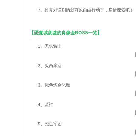
7、过完对话剧情就可以自由行动了，尽情探索吧！
【恶魔城废墟的肖像全BOSS一览】
1、无头骑士
2、贝西摩斯
3、绿色炼金恶魔
4、爱神
5、死亡军团