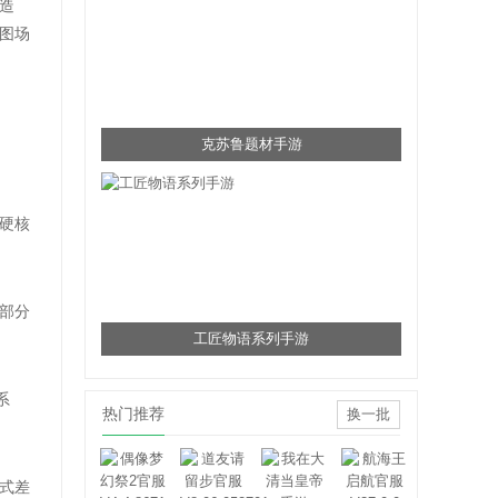
造
图场
克苏鲁题材手游
硬核
部分
工匠物语系列手游
系
热门推荐
换一批
式差