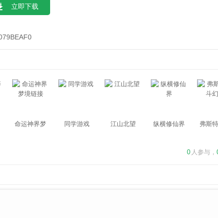
立即下载
079BEAF0
命运神界梦
同学游戏
江山北望
纵横修仙界
弗斯
境链接
幻
0
人参与，