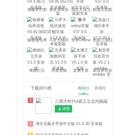
偶像梦幻祭
道友请留步
我在大清当
航海王启航
2
皇帝
纵横修仙界
斗罗大陆武
世界Online
热血江湖归
魂觉醒
来
燃烧纪元
无畏冒险
龙渊王座
新世界狂欢
下载排行榜
周排行
月排行
1
三国大时代4霸王立志内购版 V1.90 安卓
详情
2
潜水员戴夫手游中文版 V1.0.30 安卓版