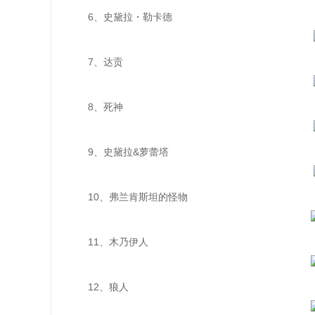
6、史黛拉・勒卡德
7、达贡
8、死神
9、史黛拉&萝蕾塔
10、弗兰肯斯坦的怪物
11、木乃伊人
12、狼人