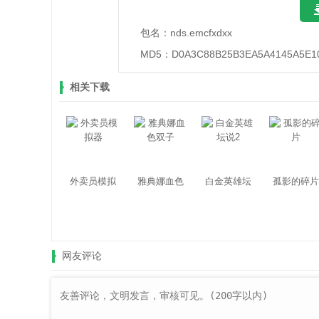
包名：
nds.emcfxdxx
MD5：
D0A3C88B25B3EA5A4145A5E1
相关下载
外卖员模拟
雅典娜血色
白金英雄坛
孤影的碎片
器
双子
说2
网友评论