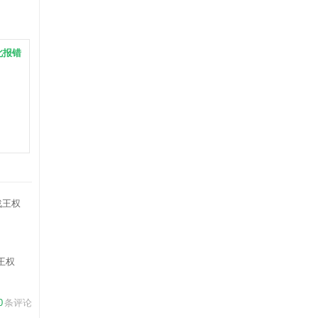
此报错
王权
0
条评论