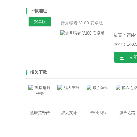
下载地址
安卓版
赤月强者 V100 安卓版
语言：简体
大小：148.
立
相关下载
黑暗荒野传
战火英雄
最强法师
摸金之路
奇