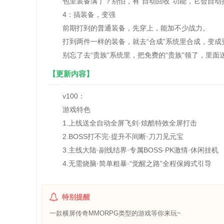
包里装备满了？别怕，有“自动回收”功能，它会自动
4：搞装备，变强‌
前期打到的普通装备，先穿上，能加不少战力。
打到两件一样的装备，就去“合成”系统里合成，变成
别忘了去“贵族”系统里，把免费的“贵族”领了，里面
【更新内容】
v100：
游戏特色
1.上线送全自动全屏飞剑·炫酷特效全屏打击
2.BOSS打不完·提升不间断·刀刀见元宝
3.主线大陆·副线结界·专属BOSS·PK激情·休闲挂机
4.无需烧脑·简单粗暴·“觉醒之路”全程保姆式引导
特别提醒
一款横屏传奇MMORPG类型的游戏等你来玩~