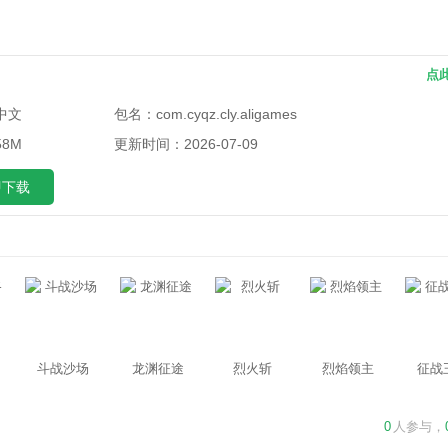
点
中文
包名：
com.cyqz.cly.aligames
58M
更新时间：
2026-07-09
即下载
斗战沙场
龙渊征途
烈火斩
烈焰领主
征战
0
人参与，