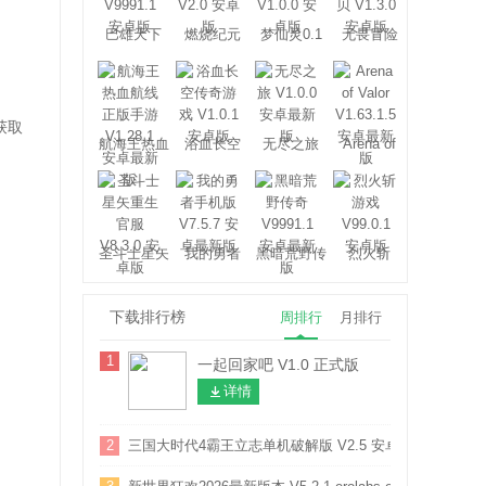
巴雄天下
燃烧纪元
梦仙灵0.1
无畏冒险
折
获取
航海王热血
浴血长空
无尽之旅
Arena of
航线
Valor
圣斗士星矢
我的勇者
黑暗荒野传
烈火斩
重生
奇
下载排行榜
周排行
月排行
1
一起回家吧 V1.0 正式版
详情
2
三国大时代4霸王立志单机破解版 V2.5 安卓版