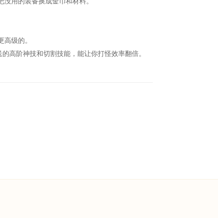
把没用的装备换成金币和材料。
更高级的。
送的高阶神技和切割技能，能让你打怪效率翻倍。