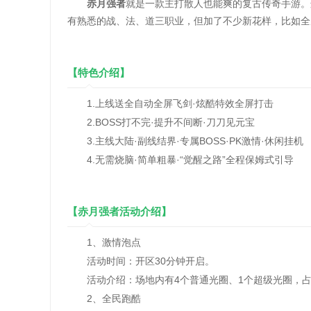
赤月强者
就是一款主打散人也能爽的复古传奇手游‌
有熟悉的战、法、道三职业，但加了不少新花样，比如全
【特色介绍】
1.上线送全自动全屏飞剑·炫酷特效全屏打击
2.BOSS打不完·提升不间断·刀刀见元宝
3.主线大陆·副线结界·专属BOSS·PK激情·休闲挂机
4.无需烧脑·简单粗暴·“觉醒之路”全程保姆式引导
【赤月强者活动介绍】
1、激情泡点
活动时间：开区30分钟开启。
活动介绍：场地内有4个普通光圈、1个超级光圈，占
2、全民跑酷