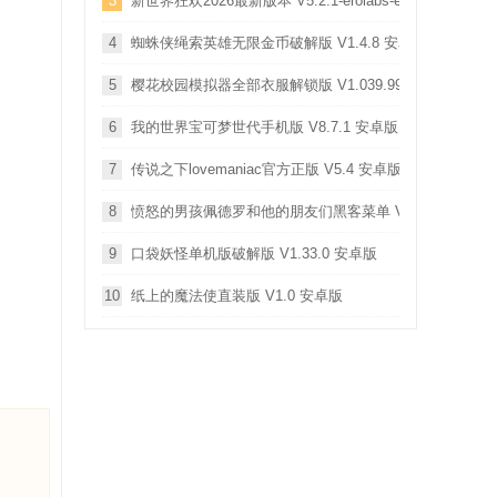
3
新世界狂欢2026最新版本 V5.2.1-erolabs-erolabs-erolab
4
蜘蛛侠绳索英雄无限金币破解版 V1.4.8 安卓版
5
樱花校园模拟器全部衣服解锁版 V1.039.99 安卓版
6
我的世界宝可梦世代手机版 V8.7.1 安卓版
7
传说之下lovemaniac官方正版 V5.4 安卓版
8
愤怒的男孩佩德罗和他的朋友们黑客菜单 V0.5 安卓版
9
口袋妖怪单机版破解版 V1.33.0 安卓版
10
纸上的魔法使直装版 V1.0 安卓版