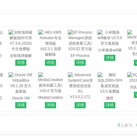
小米随身wifi驱
行
谷歌地球破解
EF Process
动 V2.5.0 官方
详情
WinN
版国内可用
HEU KMS
Manager(系统
最新版
详情
详情
详情
统
6
V7.3.6.10201
Activator专业
进程查看工具)
V5.
版
中文免费版
增强版
V20.02 官方版
色
V42.3.1 吾爱
破解版
SQL
201
MediaCreationToolW11(Win11
复工
Oracle VM
微软
媒体创建工具)
VirtualBox
SQL2000+SP4
详情
详情
详情
详情
V10.0 官方版
70
V6.1.28 官方
Advanced
集成安装版
版
最新版
SystemCare(免
V3.3 免费版
费系统优化软
0
人参与，
件)
V13.0.2.172
官方最新版