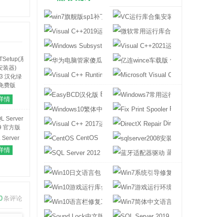
win7旗舰版sp1补丁包
VC运行库合集
Visual C++2019运行库
微软常用运行库合
Windows Subsystem for Android
Visual C++2
华为电脑管家傻瓜版
亿连wince车载
Visual C++ Runtime
Microsoft Visu
EasyBCD汉化版
Windows7常
TSetup(系
详情
安装器)
Windows10繁体中文语言包
Fix Print Spooler
3.3 汉化绿
免费版
Visual C++ 2017运行库
DirectX Repair
CentOS
sqlserver200
 Server
9 官方版
详情
SQL Server 2012
蓝牙适配器驱动
Win10日文语言包
Win7系统引导
Win10游戏运行库合集
Win7游戏运行
0
条评论
Win10语言栏修复工具
Win7简体中文
Sound Lock中文版
SQL Server 201