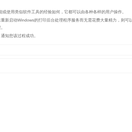
或使用类似软件工具的经验如何，它都可以由各种各样的用户操作。
启动Windows的打印后台处理程序服务而无需花费大量精力，则可
程。
通知您该过程成功。
01 绿色版