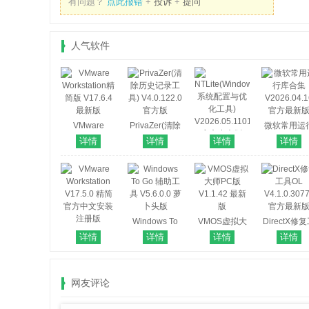
有问题？
点此报错
+
投诉
+
提问
人气软件
VMware
PrivaZer(清除
微软常用运
Workstation精
历史记录工具)
库合集
详情
详情
详情
详情
NTLite(Windows
简版 V17.6.4
V4.0.122.0 官
V2026.04.1
系统配置与优
最新版
方版
官方最新
化工具)
V2026.05.11011
官方中文版
Windows To
VMOS虚拟大
DirectX修
VMware
Go 辅助工具
师PC版
具OL
详情
详情
详情
详情
Workstation
V5.6.0.0 萝卜
V1.1.42 最新
V4.1.0.307
V17.5.0 精简
头版
版
官方最新
官方中文安装
网友评论
注册版