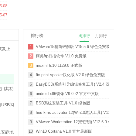
5-08
5.1322.0 最新版
5-07
排行榜
周排行
月排行
1
VMware15精简破解版 V15.5.6 绿色免安装版
恢复正
2
柯美ftp扫描软件 V1.0 免费版
3
msxml 6.10.1129.0 正式版
4
fix print spooler汉化版 V2.0 绿色免费版
5
EasyBCD(系统引导编辑修复工具) V2.4 汉化版
使用其功
6
android x86镜像 V9.0-r2 官方中文版
7
ESD系统安装工具 V1.0 绿色版
USB闪
8
heu kms activator 12(Win10激活工具) V11.2.1 迷你版
9
VMware Workstation 12(带密钥) V12.5.9 中文破解版
10
Win10 Cortana V1.0 官方最新版
且安静地