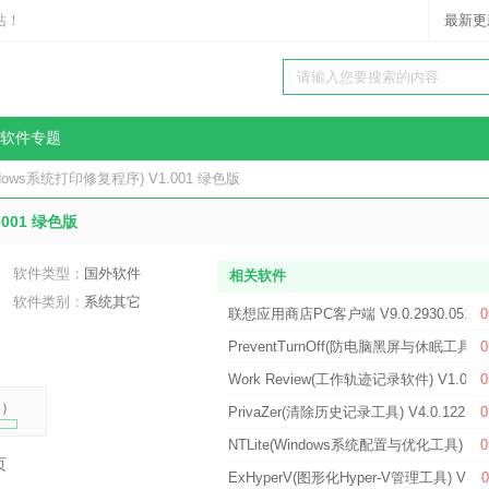
站！
最新更
软件专题
r(Windows系统打印修复程序) V1.001 绿色版
1.001 绿色版
软件类型：
国外软件
相关软件
软件类别：
系统其它
联想应用商店PC客户端 V9.0.2930.051
0
PreventTurnOff(防电脑黑屏与休眠工具) 
0
Work Review(工作轨迹记录软件) V1.0.4
0
%
）
PrivaZer(清除历史记录工具) V4.0.122.0
0
NTLite(Windows系统配置与优化工具) V20
0
页
ExHyperV(图形化Hyper-V管理工具) V1.
0