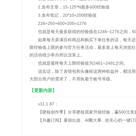
2.发布文章，15-125*N最多600经验值
3.发布笔记，20*10=200经验值
226+250+600+200=1276
也就是每天最多获得的经验值在1246~1276之间，600
如果每天弄满百科商品和购买下单任务的话，每天还能再多
限经验值上限的参与官方任务活动，最多算上每天浏览社
的活动很少举办所以没算上。
也就是最终每天上限经验值为2461~2491之间。
说实话，除了表情包和头像框这两种权益外，都没用过l
大部分用户的需求了，不用执着于账号等级。
【更新内容】
v11.1.87：
【硬核创作季】分享硬核居家升级经验，赢500元奖
【兴趣订阅】暑假出游、AI圈大事...你关心的一键