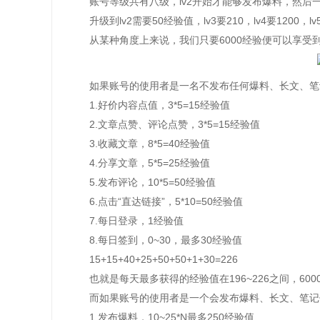
账号等级共有八级，lv2开始才能够发布爆料，然后一直
升级到lv2需要50经验值，lv3要210，lv4要1200，lv5要6
从某种角度上来说，我们只要6000经验便可以享受
如果账号的使用者是一名不发布任何爆料、长文、笔记
1.好价内容点值，3*5=15经验值
2.文章点赞、评论点赞，3*5=15经验值
3.收藏文章，8*5=40经验值
4.分享文章，5*5=25经验值
5.发布评论，10*5=50经验值
6.点击“直达链接”，5*10=50经验值
7.每日登录，1经验值
8.每日签到，0~30，最多30经验值
15+15+40+25+50+50+1+30=226
也就是每天最多获得的经验值在196~226之间，6000÷
而如果账号的使用者是一个会发布爆料、长文、笔记但
1.发布爆料，10~25*N最多250经验值