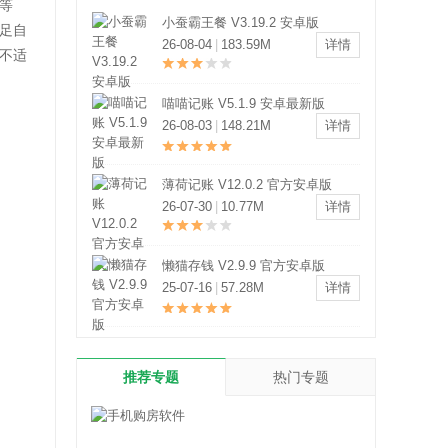
等
比比宝 V7.0.5 安卓版
足自
26-08-04
|
70.93M
详情
不适
淘宝联盟手机版 V9.16.4 安卓最新
版
26-08-03
|
44.35M
详情
给多多 V9.258.0 安卓版
26-08-03
|
102.72M
详情
惠购网商城 V9.0.3 安卓版
26-07-29
|
165.72M
详情
推荐专题
热门专题