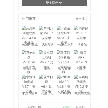
谷子购买app
热门推荐
换一批
药房网商城
华润万家
一条生活馆
消费保
万物心选
多点
淘宝联盟
微店
水滴保险商
花生日记
7788商城
券妈妈优惠
城
券
下载排行榜
周排行
月排行