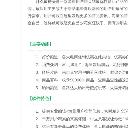
什么值得买
是一款能帮用户购买到最优性价比产品的
等，该应用主要致力于帮助那些喜欢网购的用户用最省的
身需求。用户可以在这里发现更多的商品资讯，海量的商
合自己，这样就可以避免自己少花冤枉钱了。拥有的朋友
【主要功能】
1、好价频道：各大电商促销优惠在此集结，优惠券
2、消费众测：#0元试用#，海量数码潮品、流行神
3、经验攻略：来自真实用户的分享体验，做你身边
4、商品百科：收录500000+商品，查商品查性能这
5、晒物频道：各路达人晒出奇葩好玩艺，火爆开箱
【软件特色】
1、提供专业编辑+海量用户推荐信息，实时精选全球
2、千万用户积累的真实评测，中立又客观让你做个
3、这里有新奇商品的免费体验、各大电商的购物榜单