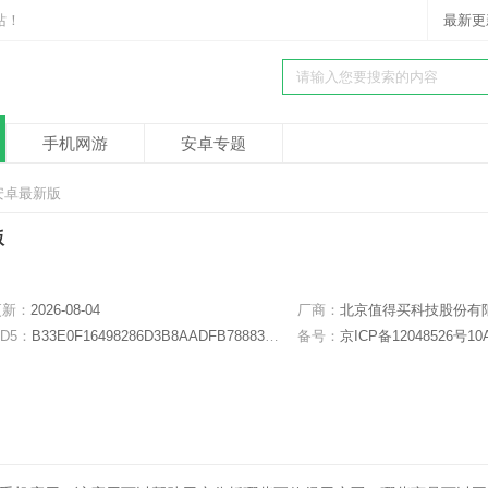
站！
最新更
手机网游
安卓专题
7 安卓最新版
版
更新：
2026-08-04
厂商：
北京值得买科技股份有限公
D5：
B33E0F16498286D3B8AADFB788836CB4
备号：
京ICP备12048526号10