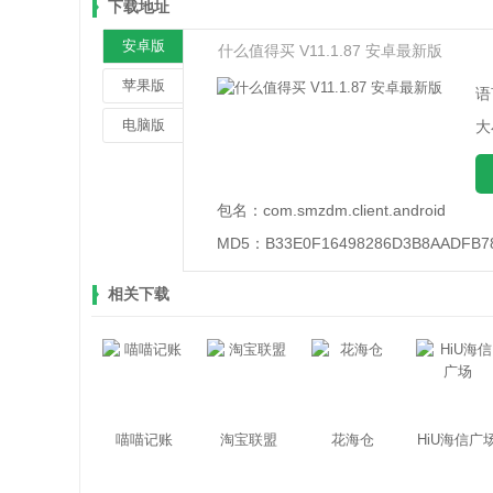
下载地址
安卓版
什么值得买 V11.1.87 安卓最新版
苹果版
语
电脑版
大
包名：
com.smzdm.client.android
MD5：
B33E0F16498286D3B8AADFB7
相关下载
喵喵记账
淘宝联盟
花海仓
HiU海信广