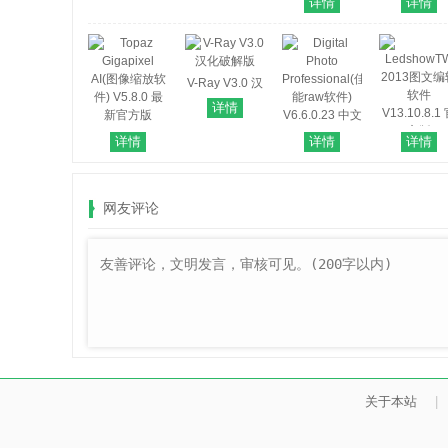
详情
详情
仪扫图工具)
业画图工具
V9.8.54 官方
V5.1.12 官
最新版
最新版
V-Ray V3.0 汉
化破解版
详情
Topaz
详情
详情
详情
LedshowT
Gigapixel
Digital Photo
2013图文编
AI(图像缩放软
Professional(佳
软件
件) V5.8.0 最
能raw软件)
网友评论
V13.10.8.1
新官方版
V6.6.0.23 中文
方版
免费版
关于本站
|