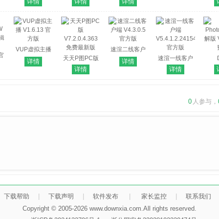
详情
详情
详情
)
链接修改工具)
版 X64 免费完
Photoshop CC
Pho
方
V2.5.2 官方版
整版
2016破解版
CS
X64 中文免费
版 3
版
中
VUP虚拟主播
速渲二线客户
V1.6.13 官方
天天P图PC版
端 V4.3.0.5 官
速渲一线客户
详情
详情
版
V7.2.0.4.363
方版
端
Pho
详情
详情
W
免费最新版
V5.4.1.2.241541
解版 V
辑
官方版
 官
0
人参与，
下载帮助
|
下载声明
|
软件发布
|
家长监控
|
联系我们
Copyright © 2005-2026 www.downxia.com.All rights reserved.