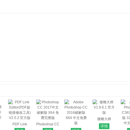
微雕大师
PDF Link
Photoshop CC
V1.9.6.1 官方
详情
(专
Editor(PDF超
2017中文破解
Adobe
版
A