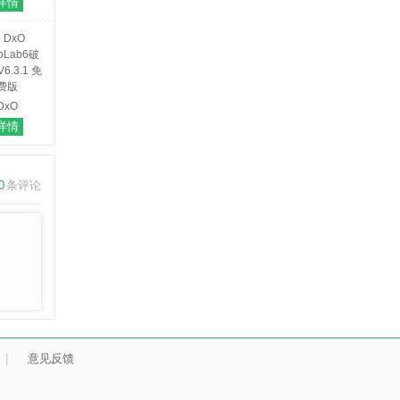
详情
toshop
6完美破解
2位/64位
文汉化版
DxO
toLab6破
详情
6.3.1 免
费版
0
条评论
|
意见反馈