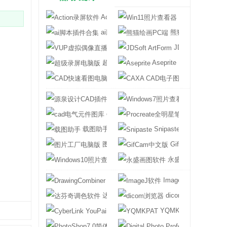
Action录屏软件
Win11照片查看
ai脚本插件合集
熊猫绘画PC端
VUP虚拟偶像直播工具
JDSoft ArtForm
超级录屏电脑版
Aseprite
CAD快速看图电脑版
CAXA CAD电
源泉设计CAD插件
Windows7照
cad电气元件图库
Procreate全
载图助手
Snipaste
图片工厂电脑版
GifCam中文版
Windows10照片查看器
永盛画图软件
DrawingCombiner
ImageJ软件
达芬奇调色软件
dicom浏览器
CyberLink YouPaint
YQMKPAT
PhotoShop7.0简体中文版
Digital Photo Pr