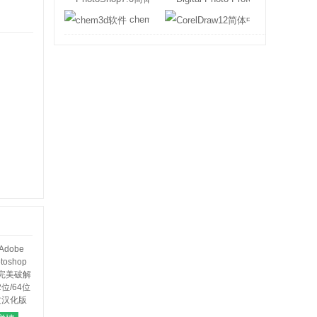
chem3d软件
CorelDraw1
dobe