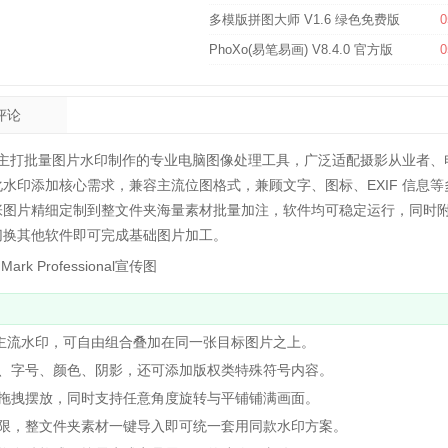
多模版拼图大师 V1.6 绿色免费版
0
PhoXo(易笔易画) V8.4.0 官方版
0
评论
司开发、主打批量图片水印制作的专业电脑图像处理工具，广泛适配摄影从业者、
水印添加核心需求，兼容主流位图格式，兼顾文字、图标、EXIF 信息等
张图片精细定制到整文件夹海量素材批量加注，软件均可稳定运行，同时
切换其他软件即可完成基础图片加工。
类主流水印，可自由组合叠加在同一张目标图片之上。
、字号、颜色、阴影，还可添加版权类特殊符号内容。
拖拽摆放，同时支持任意角度旋转与平铺铺满画面。
限，整文件夹素材一键导入即可统一套用同款水印方案。