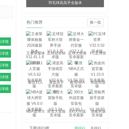
羽毛球高高手全版本
热门推荐
换一批
看详情
王者荣耀体
足球冠军杯
足球大师黄
FC足球世
看详情
验服
大世界
金一代
界
看详情
看详情
最佳11人
灌篮高手
最强NBA
热血街篮
看详情
NBA篮球大
滑雪大冒险
300大作战
滑板男孩
师
下载排行榜
周排行
月排行