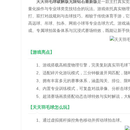
天天羽毛球破解版无限钻石最新版
是一款主打真实竞
量化操作与专业球类竞技结合的玩法。游戏依托真实物理
打、双打对战规则与击球技巧。相较于传统体育手游，它
高远球、吊球、扣杀、网前小球等专业击球方式。游戏涵
成、专属球拍装备体系与沉浸式赛场特效，既能让新手快
【游戏亮点】
1、游戏搭载高精度物理引擎，完美复刻真实羽毛球
2、适配碎片化游玩模式，三分钟极速开局匹配，随时
3、拥有丰富多元的赛事体系，涵盖闯关、排位、限
4、内置专业训练模式，可复盘对战录像、分析击球失
5、超清赛场画质搭配动态击球特效与实时解说，大
【天天羽毛球怎么玩】
1、通过虚拟摇杆操控角色移动并挥动球拍击球。