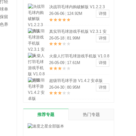
打轻
决战羽毛球内购破解版 V1.2.2.3
球单
安卓版
26-06-06
|
124.92M
详情
保留
色养
真实羽毛球游戏手机版 V2.3.1 安
卓版
26-05-18
|
81.99M
详情
火柴人打羽毛球游戏手机版 V1.0.8
安卓版
26-05-09
|
17.61M
详情
超级羽毛球手游 V1.4.2 安卓版
26-04-30
|
80.95M
详情
推荐专题
热门专题