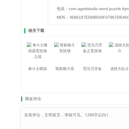
包名：
com.agedstudio.word.puzzle.tty
MD5：
3686187ED6B593F07967DE46
相关下载
角斗士模拟
暗影格斗竞
范马刃牙血
选技大乱斗
器竞技场之
技场
之竞技场
战
网友评论