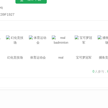
mq
C39F1927
幻化竞技场
体育运动会
real
宝可梦冠军
捕鱼
badminton
0
人参与，