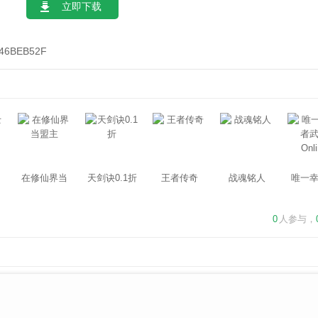
立即下载
46BEB52F
在修仙界当
天剑诀0.1折
王者传奇
战魂铭人
唯一
盟主
武士On
0
人参与，