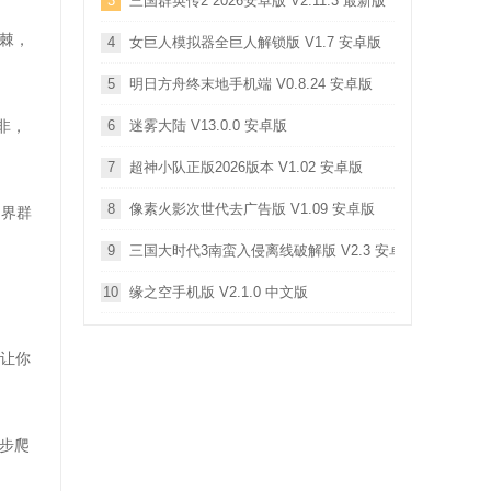
3
三国群英传2 2026安卓版 V2.11.3 最新版
棘，
4
女巨人模拟器全巨人解锁版 V1.7 安卓版
5
明日方舟终末地手机端 V0.8.24 安卓版
非，
6
迷雾大陆 V13.0.0 安卓版
7
超神小队正版2026版本 V1.02 安卓版
8
像素火影次世代去广告版 V1.09 安卓版
仙界群
9
三国大时代3南蛮入侵离线破解版 V2.3 安卓版
10
缘之空手机版 V2.1.0 中文版
让你
步爬