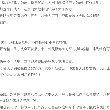
出征作战，为宗门积累资源，为宗门赢取荣誉，为宗门扩张土地。
速宗门成长，在宗门大战中指导弟子大杀四方。
防灵矿等资源点，甚至占领他人宗门，夺取专属逆天改命和秘籍。
幻想。
优势，神通定乾坤。不同秘籍有不同的特性。
专精一路，或全面发展。十二种灵根都有对应的功法秘籍，排列组合可
一个土坑里，都可能发现珍奇秘籍，充满惊喜。
仙人供您检验自己的实力。挑战升仙擂台，冲击各大洲参玄榜，以此证
能否经历大浪淘沙的检验？
统。双鱼佩可以复活自己和选中之人，昊天眼可以偷学妖兽技能，洞察
，替你战斗或派遣寻求宝物。
器灵与你一起战斗，此外器灵还会在探索中给予你陪伴，触发专属的奇