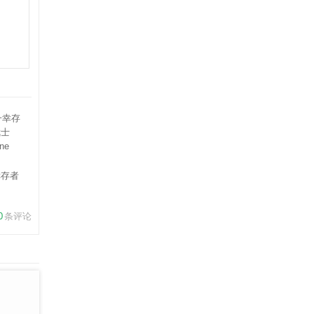
幸存者
line
0
条评论