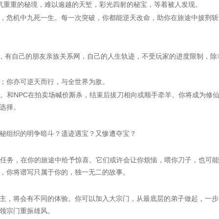
机重重的秘境，难以逾越的天堑，彩光四射的秘宝，等着被人发现。
危机中九死一生。每一次突破，你都能逆天改命，助你在旅途中披荆斩
，有自己的朋友亲族关系网，自己的人生轨迹，不受玩家的进度限制，除
；你亦可逆天而行，与全世界为敌。
和NPC在拍卖场喊价厮杀，结束后拔刀相向或顺手牵羊。你将成为修
选择。
秘组织的明争暗斗？遗迹遇宝？又惨遭夺宝？
任务，在你的旅途中给予惊喜。它们或许会让你烦恼，喂你刀子，也可能
，你将谱写只属于你的，独一无二的故事。
，将会有不同的体验。你可以加入大宗门，从最底层的弟子做起，一步
领宗门重振雄风。