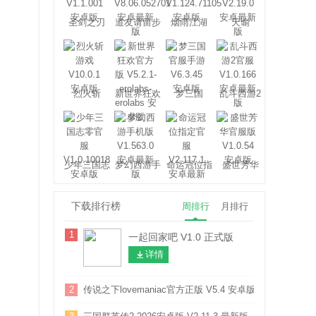
圣剑之刃
道友请留步
烟雨江湖
天谕
烈火斩
新世界狂欢
梦三国
乱斗西游2
少年三国志
梦幻西游手
命运冠位指
盛世芳华
零
游
定
下载排行榜
周排行
月排行
1
一起回家吧 V1.0 正式版
详情
2
传说之下lovemaniac官方正版 V5.4 安卓版