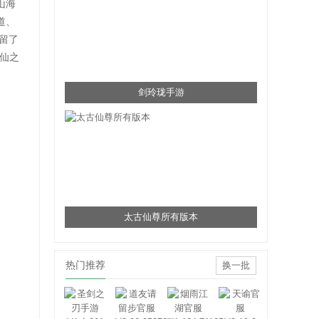
山海
道、
留了
仙之
剑玲珑手游
太古仙尊所有版本
热门推荐
换一批