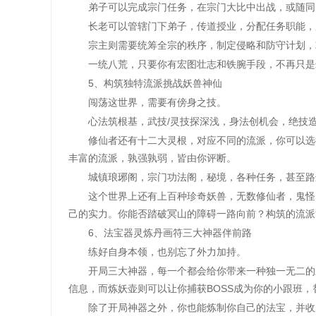
弟子可以完成宗门任务，在宗门大比中出战，或随同门
长老可以管辖门下弟子，传道授业，分配任务职能，加
宗主则需要统筹全宗的秩序，制定侵略和防守计划，攻
一统八荒，只要你有宏图壮志和铁腕手段，不再只是
5、构筑独特流派挑战妖兽神仙
闯荡这世界，需要有傍身之技。
心法筑根基，武技/灵技探深浅，身法创机会，绝技造
修仙者还有十二大灵根，对应不同的流派，你可以选择
丰富的流派，孰强孰弱，皆由你评断。
城镇琅琊阁，宗门功法阁，秘境，各种任务，甚至路边
这个世界上还有上百种珍奇妖兽，无数修仙者，鬼怪，
己的实力。你能否踏破冥山的障碍一路向前？构筑的流派
6、法宝器灵炼丹画符三大神器伴前路
练好自身本领，也别忘了外力加持。
开局三大神器，每一个都会给你带来一种独一无二的系
信息，而炼妖壶则可以让你捕获BOSS成为你的小跟班
除了开局神器之外，你也能炼制你自己的法宝，并收服