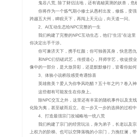
鬼谷八荒, 除了财侣法地，还有诡秘莫测的妖兽，危
你将作为一个炼气期小修士从愚村出发，修炼，变强，
跨越五大州，睥睨天下，再闯上天元山，向天道一问。
2、AI互动生态给NPC完整的一生
我们构建了完整的NPC互动生态，他们“生活”在这里
你决定出手干涉。
你可兼济天下，携手红颜；你可独善其身，快意恩仇
和NPC们切磋武艺，传授道心，拜师学艺，收徒授业。
像中的一部分，是大放异彩，还是默默修行，皆看你如何
3、体验小说桥段感受奇遇惊喜
英雄救美？爱人为你争风吃醋？五十年之约？卷入神
这些都有可能发生在你身上。
除NPC交互之外，这里还有丰富的随机事件以及支线
化险为夷，甚至破而后立。在一步又一步的选择的过程中
4、打造最强宗门攻城略地一统八荒
我们构建了宗门的经营玩法，身为弟子，长老以及宗主
上权力的阶梯。也可以空降落魄的小宗门，力挽狂澜，带