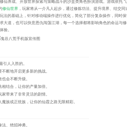
修仙养成、开放世界探索与策略战斗的沙盒类角色扮演游戏。游戏依托 “
的
修仙世界
，玩家将从一介凡人起步，通过修炼功法、提升境界、结交同
核心玩法的基础上，针对移动端操作进行优化，简化了部分复杂操作，同时保
求大道，也可以快意恩仇闯荡江湖，每一个选择都将影响角色的命运与修
体验。
最引人入胜的。
不断地开启更多新的挑战。
数也会不断升级。
相结合，让你的产量加倍。
家带来了非常灵活的剧情。
魔族或正统族，让你的仙霞之路无限精彩。
身法、绝招神勇。