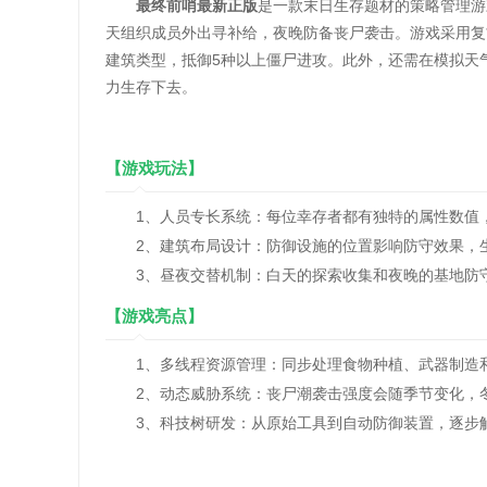
最终前哨最新正版
是一款末日生存题材的策略管理游
天组织成员外出寻补给，夜晚防备丧尸袭击。游戏采用复
建筑类型，抵御5种以上僵尸进攻。此外，还需在模拟天
力生存下去。
【游戏玩法】
1、人员专长系统：每位幸存者都有独特的属性数值，
2、建筑布局设计：防御设施的位置影响防守效果，生
3、昼夜交替机制：白天的探索收集和夜晚的基地防守
【游戏亮点】
1、多线程资源管理：同步处理食物种植、武器制造和
2、动态威胁系统：丧尸潮袭击强度会随季节变化，冬
3、科技树研发：从原始工具到自动防御装置，逐步解