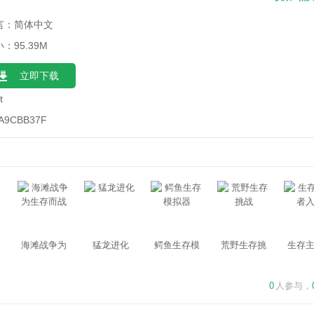
言：简体中文
：95.39M
立即下载
t
A9CBB37F
海滩战争为
猛龙进化
鳄鱼生存模
荒野生存挑
生存
生存而战
拟器
战
入
0
人参与，