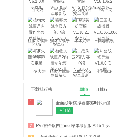
卧龙吟
三国志
无尽的拉格
部落冲突
2017
朗日
植物大战僵
猫咪大战争
球球英雄
三国志战棋
尸
版
斗罗大陆
植物大战僵
二战风云2
斗兽战场
尸2
下载排行榜
周排行
月排行
1
全面战争模拟器部落时代内置修改器版 V1.0
详情
2
PVZ融合版内置mod菜单最新版 V3.6.1 安卓版