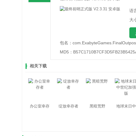
语
大小
包名：
com.ExabyteGames.FinalOutpos
MD5：
B57C1710B7CF3D5FB23B5425
相关下载
办公室幸存
绽放幸存者
黑暗荒野
地球末日中
者
世纪加强版