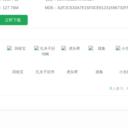
127.76M
MD5：
A2F2C533A7E15F0CE91231596732F
立即下载
回收宝
孔夫子旧书
虎头帮
跳集
小当
网
0
人参与，