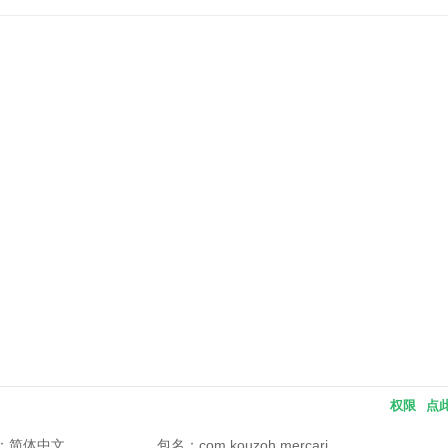
权限
点
：简体中文
包名：
com.kouzoh.mercari