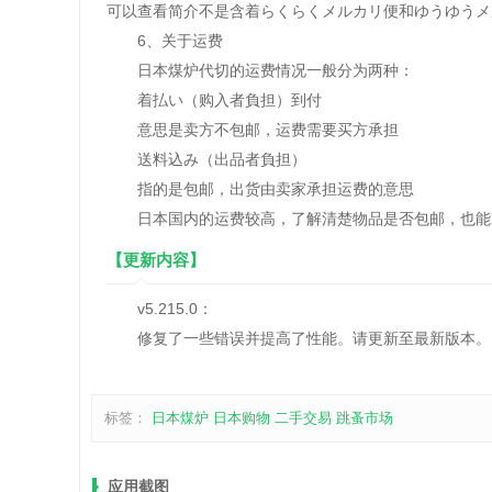
可以查看简介不是含着らくらくメルカリ便和ゆうゆうメ
6、关于运费
日本煤炉代切的运费情况一般分为两种：
着払い（购入者負担）到付
意思是卖方不包邮，运费需要买方承担
送料込み（出品者負担）
指的是包邮，出货由卖家承担运费的意思
日本国内的运费较高，了解清楚物品是否包邮，也能
【更新内容】
v5.215.0：
修复了一些错误并提高了性能。请更新至最新版本。
标签：
日本煤炉
日本购物
二手交易
跳蚤市场
应用截图