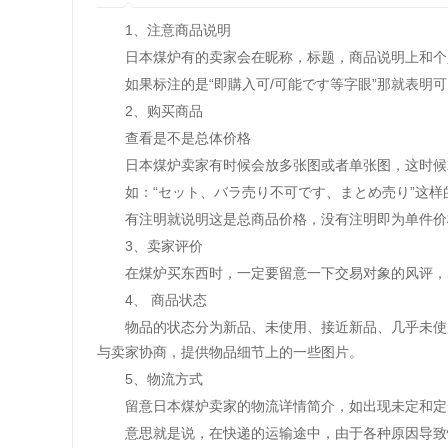
1、注意商品说明
日本煤炉有的卖家会在昵称，标题，商品说明上和个人
如果标注的是“即購入可/可能です等字眼”那就表明可
2、购买商品
查看是不是总体价格
日本煤炉卖家有时候会放多张图或者单张图，这时候
如：“セット、バラ売り不可です、まとめ売り”这样
有注明就说明这是总商品价格，没有注明即为单件价
3、卖家评价
在煤炉买东西时，一定要留意一下交易对象的风评，
4、 商品状态
物品的状态分为新品、未使用、接近新品、几乎未使用
与卖家协商，提供物品细节上的一些图片。
5、物流方式
留意日本煤炉卖家的物流详情简介，如出现未定和定形
意思就是说，在快递的运输途中，由于各种原因导致快