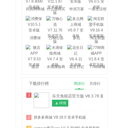
药房网商城
什么值得买
华润万家
一条生活馆
消费保
万物心选
多点
淘宝联盟
微店
水滴保险商
花生日记
7788商城
城
下载排行榜
周排行
月排行
1
乐天免税店官方版 V8.3.78 最新安卓版
详情
2
拼多多商城 V8.18.0 安卓手机版