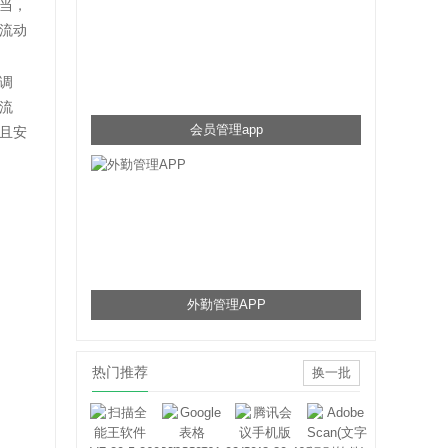
当，
流动
调
流
会员管理app
且安
外勤管理APP
热门推荐
换一批