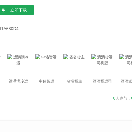
立即下载
11A680D4
运满满冷运
中储智运
省省货主
滴滴货运司
滴滴
机版
0
人参与，