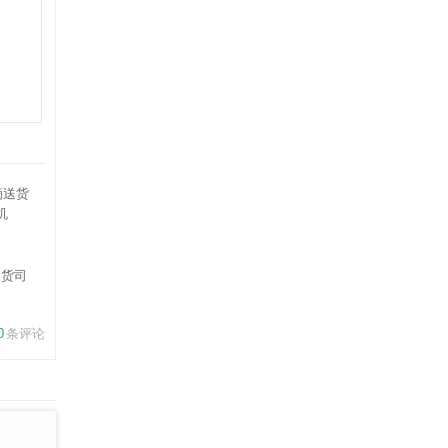
送货司
机
0
条评论