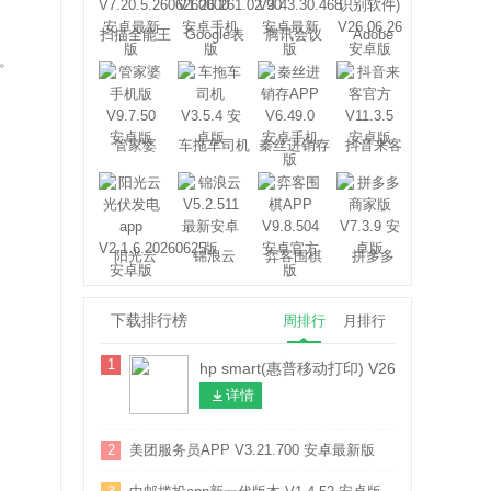
扫描全能王
Google表
腾讯会议
Adobe
格
Scan
。
管家婆
车拖车司机
秦丝进销存
抖音来客
阳光云
锦浪云
弈客围棋
拼多多
下载排行榜
周排行
月排行
1
hp smart(惠普移动打印) V26.1.2.6449
详情
2
美团服务员APP V3.21.700 安卓最新版