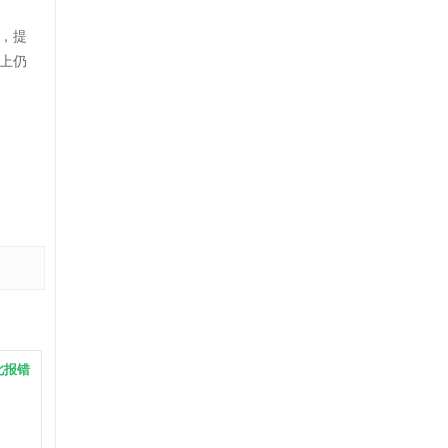
，提
上仍
此报错