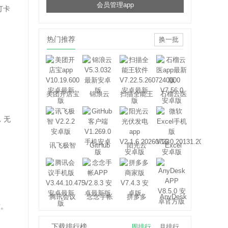
会员管理app
打卡
热门推荐
换一批
美团开店宝
锦浪云
扫描全能王
石榴云医
，无
讯飞极智
GitHub
阳光云
Excel
腾讯会议
念念手帐
拼多多
AnyDesk
质。
下载排行榜
周排行
月排行