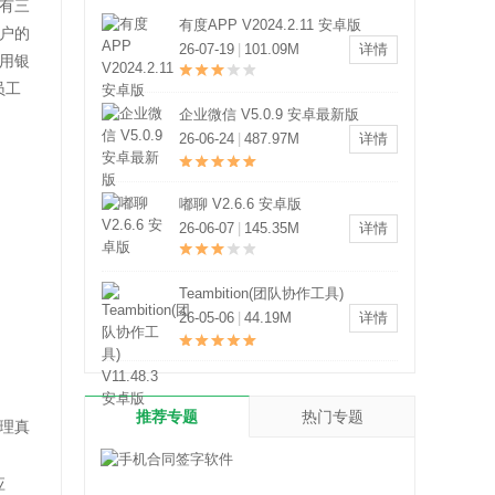
有三
淘宝客户端 V10.64.20 安卓最新版
户的
26-07-24
|
89.37M
详情
用银
员工
拼多多2026手机版 V8.17.0 安卓版
26-07-22
|
24.75M
详情
美团手机版 V12.62.204 安卓官方
版
26-07-22
|
91.68M
详情
支付宝手机版 V12.12.8.8000 安卓
官方版
26-07-22
|
167.56M
详情
推荐专题
热门专题
理真
应