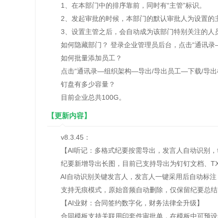
1、在本部门中的排序靠前，同时有“主管”标识。
2、发起审批的时候，本部门的默认审批人为设置的
3、设置主管之后，会自动成为该部门特别关注的人
如何隐藏部门？ 登录企业管理员后台，点击“通讯录—
如何批量添加员工？
点击“通讯录—组织架构—导出/导出员工—下载/导出
钉盘有多少容量？
目前企业总共100G。
【更新内容】
v8.3.45：
【AI听记：多格式纪要按需导出，发言人自动识别，
纪要新增导出长图，目前已支持导出为钉钉文档、TXT、M
AI自动识别关键发言人，发言人一键采用后自动标注
支持无痕模式，原始音频自动删除，仅保留纪要总结
【AI业财：合同签约数字化，财务法律全升级】
合同模板支持关联用印套件审批单，在模板中可预设