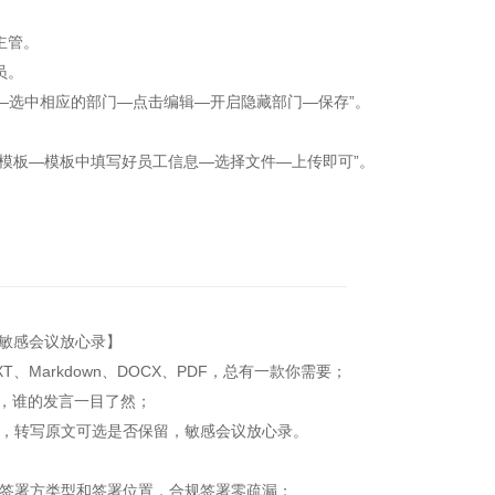
主管。
员。
选中相应的部门—点击编辑—开启隐藏部门—保存”。
模板—模板中填写好员工信息—选择文件—上传即可”。
敏感会议放心录】
arkdown、DOCX、PDF，总有一款你需要；
，谁的发言一目了然；
，转写原文可选是否保留，敏感会议放心录。
签署方类型和签署位置，合规签署零疏漏；