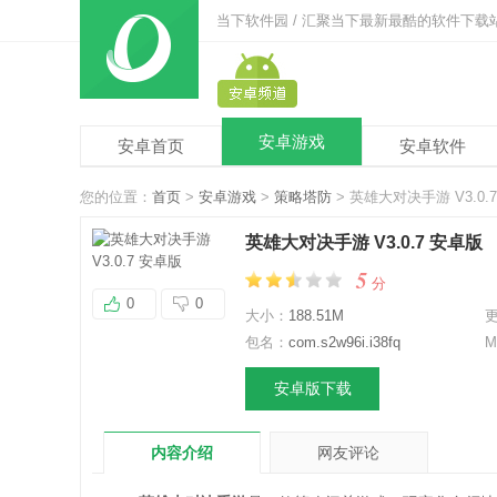
当下软件园 / 汇聚当下最新最酷的软件下载
安卓游戏
安卓首页
安卓软件
您的位置：
首页
>
安卓游戏
>
策略塔防
> 英雄大对决手游 V3.0.
英雄大对决手游 V3.0.7 安卓版
5
分
0
0
大小：
188.51M
包名：
com.s2w96i.i38fq
M
安卓版下载
内容介绍
网友评论