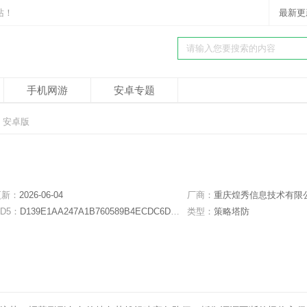
站！
最新更
手机网游
安卓专题
7 安卓版
更新：
2026-06-04
厂商：
重庆煌秀信息技术有限
D5：
D139E1AA247A1B760589B4ECDC6DB93E
类型：
策略塔防