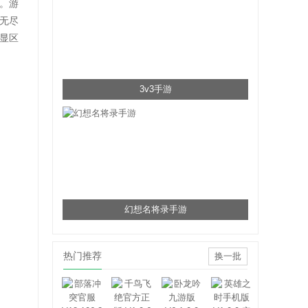
。游
无尽
显区
3v3手游
幻想名将录手游
热门推荐
换一批