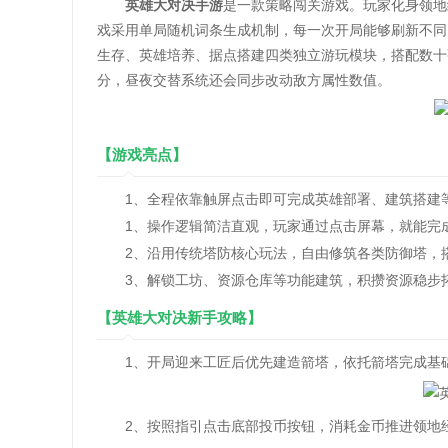
英雄大对决手游
是一款策略闯关游戏。玩家化身领地
戏采用单局随机词条生成机制，每一次开局能够刷新不同
生存、英雄培养、据点搭建四类独立游玩模块，搭配数十
分，昼夜交替系统还会同步改动敌方属性数值。
【游戏亮点】
1、全程依靠触屏点击即可完成英雄部署、建筑搭建
1、操作逻辑简洁直观，玩家通过点击屏幕，就能完成
2、沿用传统塔防核心玩法，自由修筑各类防御塔，搭
3、解锁工坊、资源仓库等功能建筑，积攒资源稳步拓
【英雄大对决新手攻略】
1、开局迎来工匠后优先建造箭塔，依托箭塔完成基础
2、按照指引点击底部投币按钮，消耗金币推进领地经