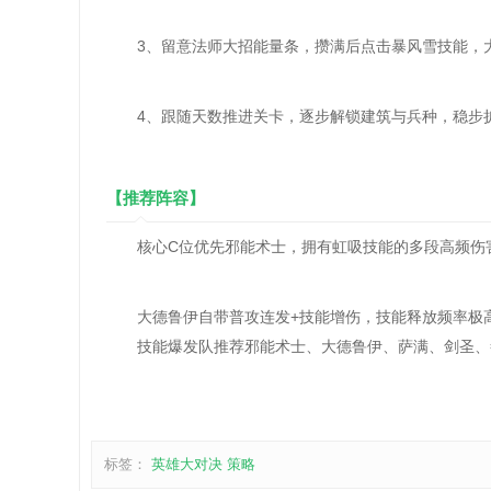
3、留意法师大招能量条，攒满后点击暴风雪技能，大
4、跟随天数推进关卡，逐步解锁建筑与兵种，稳步扩
【推荐阵容】
核心C位优先邪能术士，拥有虹吸技能的多段高频伤害
大德鲁伊自带普攻连发+技能增伤，技能释放频率极高
技能爆发队推荐邪能术士、大德鲁伊、萨满、剑圣、
标签：
英雄大对决
策略