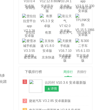
壹钱包
支付宝
海尔智家
华为备忘录
货拉拉
有票
彩云天气
TPLINK安
防
蜜雪冰城
京东快递
天眼查
车300
下载排行榜
周排行
月排行
购多
化团
1
云闪付 V10.3.6 安卓最新版
详情
2
捷途汽车 V3.2.85 安卓最新版