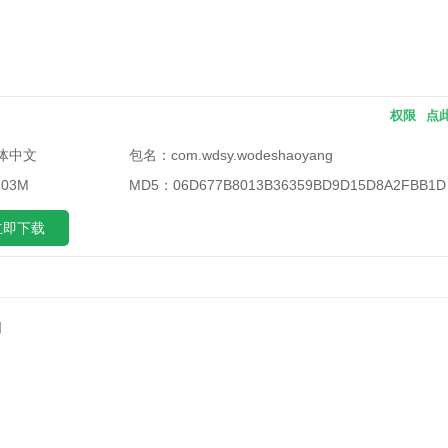
权限
点
体中文
包名：
com.wdsy.wodeshaoyang
03M
MD5：
06D677B8013B36359BD9D15D8A2FBB1D
立即下载