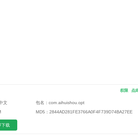
权限
点
中文
包名：
com.aihuishou.opt
M
MD5：
2844AD281FE3766A0F4F739D74BA27EE
即下载