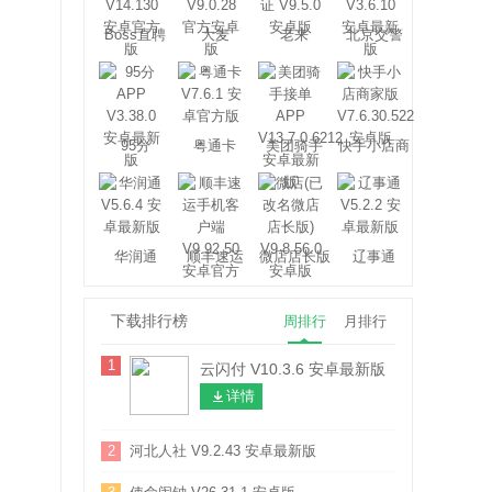
Boss直聘
大麦
老来
北京交警
95分
粤通卡
美团骑手
快手小店商
家版
华润通
顺丰速运
微店店长版
辽事通
下载排行榜
周排行
月排行
1
云闪付 V10.3.6 安卓最新版
详情
2
河北人社 V9.2.43 安卓最新版